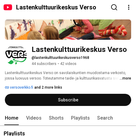
Lastenkulttuurikeskus Verso
Lastenkulttuurikeskus Verso
@lastenkulttuurikeskusverso1968
44 subscribers
•
42 videos
Lastenkulttuurikeskus Verso on savolaiskuntien muodostama verkosto, 
jossa luovuus versoo. Toteutamme taide- ja kulttuurikasvatusta siellä, 
...more
missä lapset ovat. Koulussa, varhaiskasvatuksessa, kerhossa, 
versoverkko.fi
and 2 more links
kirjastossa... ja nyt myös verkossa. Tällä kanavalla julkaisemme mm. 
Satutuokioita, Taidevälkkä-vinkkejä taiteen tekemiseen kotona tai koulussa 
Subscribe
sekä erilaisia lasten ja nuorten taidetuotoksia. 
Home
Videos
Shorts
Playlists
Search
Playlists