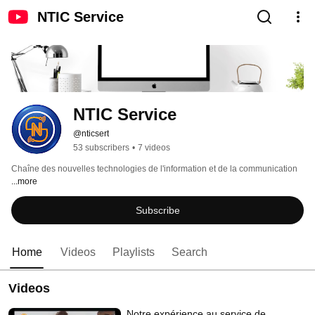
NTIC Service
NTIC Service
@nticsert
53 subscribers
•
7 videos
Chaîne des nouvelles technologies de l'information et de la communication 
...more
Subscribe
Home
Videos
Playlists
Search
Videos
Notre expérience au service de