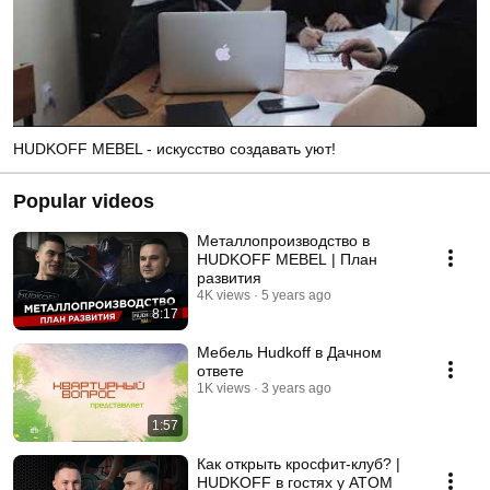
HUDKOFF MEBEL - искусство создавать уют!
Popular videos
Металлопроизводство в
HUDKOFF MEBEL | План
развития
4K views
5 years ago
8:17
Мебель Hudkoff в Дачном
ответе
1K views
3 years ago
1:57
Как открыть кросфит-клуб? |
HUDKOFF в гостях у ATOM