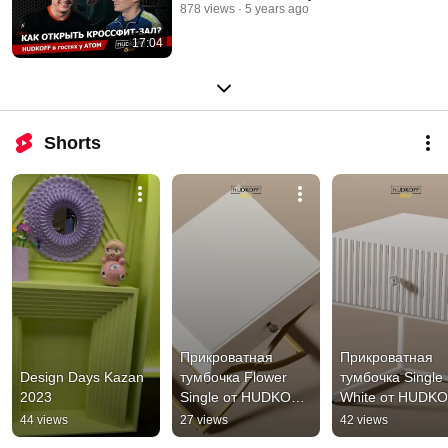
878 views
5 years ago
17:04
Shorts
Прикроватная 
Прикроватная 
Design Days Kazan 
тумбочка Flower 
тумбочка Single 
2023
Single от HUDKOFF 
White от HUDKO
| Ozon
| Ozon
44 views
27 views
42 views