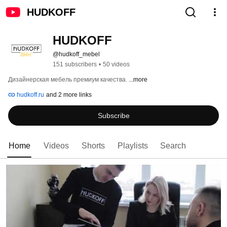
HUDKOFF
HUDKOFF
@hudkoff_mebel
151 subscribers
•
50 videos
Дизайнерская мебель премиум качества. 
...more
hudkoff.ru
and 2 more links
Subscribe
Home
Videos
Shorts
Playlists
Search