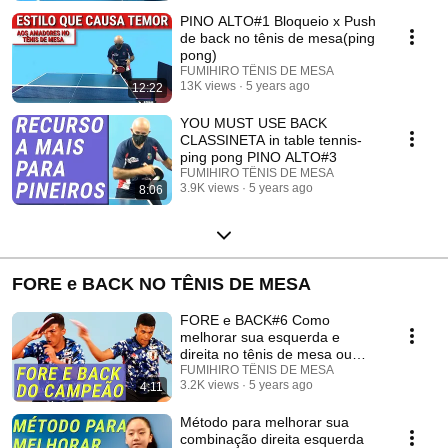
PINO ALTO#1 Bloqueio x Push
de back no tênis de mesa(ping
pong)
FUMIHIRO TÊNIS DE MESA
13K views
5 years ago
12:22
YOU MUST USE BACK
CLASSINETA in table tennis-
ping pong PINO ALTO#3
FUMIHIRO TÊNIS DE MESA
3.9K views
5 years ago
8:06
FORE e BACK NO TÊNIS DE MESA
FORE e BACK#6 Como
melhorar sua esquerda e
direita no tênis de mesa ou
ping pong(Back-Meio-Direita)
FUMIHIRO TÊNIS DE MESA
3.2K views
5 years ago
4:11
Método para melhorar sua
combinação direita esquerda