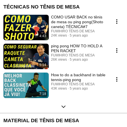
TÉCNICAS NO TÊNIS DE MESA
COMO USAR BACK no tênis
de mesa ou ping pong(Shoto
caneta) TÉCNICA#7
FUMIHIRO TÊNIS DE MESA
24K views
5 years ago
4:43
ping pong HOW TO HOLD A
PEN RACKET
FUMIHIRO TÊNIS DE MESA
26K views
5 years ago
5:14
How to do a backhand in table
tennis-ping pong
FUMIHIRO TÊNIS DE MESA
43K views
5 years ago
7:18
MATERIAL DE TÊNIS DE MESA