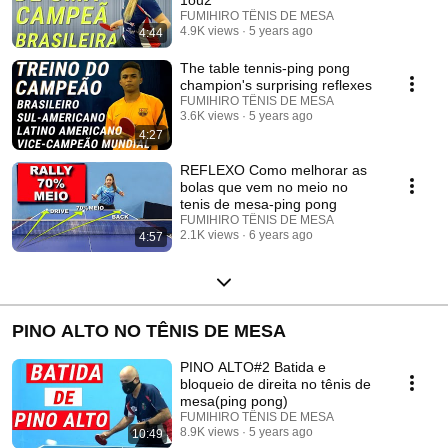
FUMIHIRO TÊNIS DE MESA
4.9K views
5 years ago
4:44
The table tennis-ping pong
champion's surprising reflexes
FUMIHIRO TÊNIS DE MESA
3.6K views
5 years ago
4:27
REFLEXO Como melhorar as
bolas que vem no meio no
tenis de mesa-ping pong
FUMIHIRO TÊNIS DE MESA
2.1K views
6 years ago
4:57
PINO ALTO NO TÊNIS DE MESA
PINO ALTO#2 Batida e
bloqueio de direita no tênis de
mesa(ping pong)
FUMIHIRO TÊNIS DE MESA
8.9K views
5 years ago
10:49