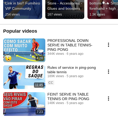
Link in bio!! Fumihiro 
Store - Accessories - 
bottom 🏓🔥 Smo
VIP Community
Glues and boosters
forehand + high 
backspin | Table 
254 views
167 views
1.3K views
Tennis - Ping Po
Popular videos
PROFESSIONAL DOWN
SERVE IN TABLE TENNIS-
PING PONG
344K views
6 years ago
4:28
Rules of service in ping-pong
table tennis
189K views
5 years ago
CC
11:45
FEINT SERVE IN TABLE
TENNIS OR PING PONG
148K views
5 years ago
7:23