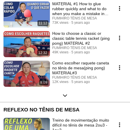
MATERIAL #1 How to glue
rubber quickly and what to do
when you make a mistake in
table tennis (pi...
FUMIHIRO TÊNIS DE MESA
73K views
5 years ago
11:12
How to choose a classic or
classic table tennis racket (ping
pong) MATERIAL #2
FUMIHIRO TÊNIS DE MESA
49K views
5 years ago
12:32
Como escolher raquete caneta
no tênis de mesa(ping pong)
MATERIAL#3
FUMIHIRO TÊNIS DE MESA
12K views
5 years ago
8:09
REFLEXO NO TÊNIS DE MESA
Treino de movimentação muito
difícil no tênis de mesa 2ou3 -
1ou2