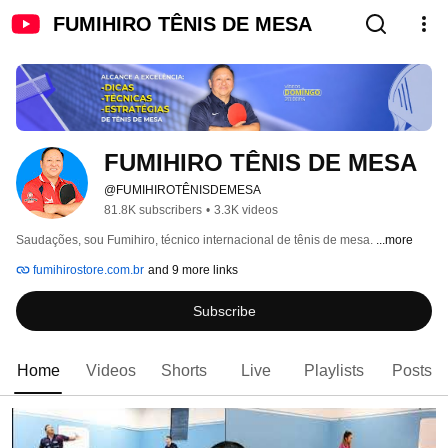
FUMIHIRO TÊNIS DE MESA
FUMIHIRO TÊNIS DE MESA
@FUMIHIROTÊNISDEMESA
81.8K subscribers
•
3.3K videos
Saudações, sou Fumihiro, técnico internacional de tênis de mesa. 
...more
fumihirostore.com.br
and 9 more links
Subscribe
Home
Videos
Shorts
Live
Playlists
Posts