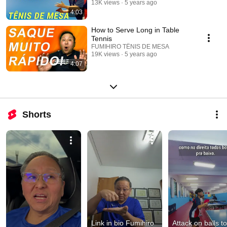
13K views
5 years ago
4:03
How to Serve Long in Table
Tennis
FUMIHIRO TÊNIS DE MESA
19K views
5 years ago
4:07
Shorts
Link in bio Fumihiro 
Attack on balls to