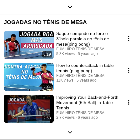
JOGADAS NO TÊNIS DE MESA
Saque comprido no fore e
3ªbola paralela no tênis de
mesa(ping pong)
FUMIHIRO TÊNIS DE MESA
5.3K views
5 years ago
8:19
How to counterattack in table
tennis (ping pong)
FUMIHIRO TÊNIS DE MESA
11K views
5 years ago
5:27
Improving Your Back-and-Forth
Movement (6th Ball) in Table
Tennis
FUMIHIRO TÊNIS DE MESA
2.7K views
6 years ago
2:53