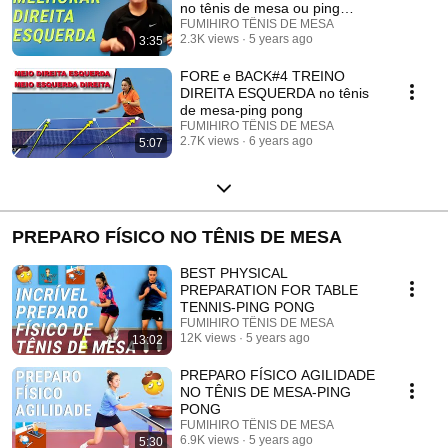
no tênis de mesa ou ping
pong-3&1 FORE e BACK#5
FUMIHIRO TÊNIS DE MESA
2.3K views
5 years ago
3:35
FORE e BACK#4 TREINO
DIREITA ESQUERDA no tênis
de mesa-ping pong
FUMIHIRO TÊNIS DE MESA
2.7K views
6 years ago
5:07
PREPARO FÍSICO NO TÊNIS DE MESA
BEST PHYSICAL
PREPARATION FOR TABLE
TENNIS-PING PONG
FUMIHIRO TÊNIS DE MESA
12K views
5 years ago
13:02
PREPARO FÍSICO AGILIDADE
NO TÊNIS DE MESA-PING
PONG
FUMIHIRO TÊNIS DE MESA
6.9K views
5 years ago
5:30