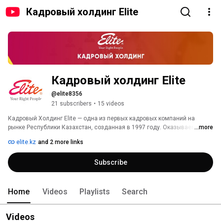
Кадровый холдинг Elite
Кадровый холдинг Elite
@elite8356
21 subscribers
•
15 videos
Кадровый Холдинг Elite — одна из первых кадровых компаний на 
рынке Республики Казахстан, созданная в 1997 году. Оказываем весь 
...more
спектр HR услуг. 
elite.kz
and 2 more links
Subscribe
Home
Videos
Playlists
Search
Videos