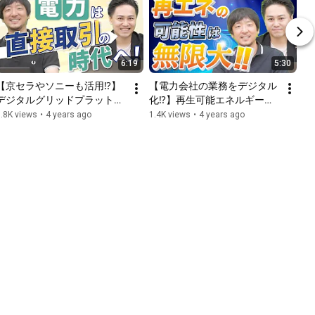
6:19
5:30
【京セラやソニーも活用⁉】
【電力会社の業務をデジタル
デジタルグリッドプラットホ
化⁉】再生可能エネルギーの
ームの画期的な仕組みとは？
可能性と課題を解説！【スイ
.8K views
•
4 years ago
1.4K views
•
4 years ago
ッチビズ】