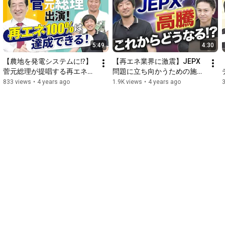
を、

各分野の専門家をお招きしながら公開していきます。

本チャンネルは、株式会社グッドフェローズの公式YouTubeチ
5:49
4:30
ャンネルです。

弊社は日本を代表するエネルギー企業となり、

【農地を発電システムに⁉】
【再エネ業界に激震】JEPX
再エネ100％の実現に貢献するというVisionを掲げています。

菅元総理が提唱する再エネ拡
問題に立ち向かうための施策
大の秘策とは？【スイッチビ
はこれだ！【スイッチビズ】
833 views
•
4 years ago
1.9K views
•
4 years ago
3
1社でも多くの企業様の脱炭素化のきっかけとなり、

ズ】
脱炭素社会をみんなで作り上げていけることを願っています。

「日本の目標：2050年までに実質温室効果ガス排出量実質ゼ
ロ！」

＝＝＝＝＝＝＝＝＝＝＝＝＝＝＝＝＝＝＝＝＝＝＝＝

 □ ■ □ ■ □  　＜再エネ関連運営サイト＞ 　 □ ■ □ ■ □ 

＝＝＝＝＝＝＝＝＝＝＝＝＝＝＝＝＝＝＝＝＝＝＝＝

 ※見積りサービスや各種ご紹介は全て無料です。お気軽にお問
い合わせください。

◆法人向け電気料金一括見積りサービス「スイッチビズ」

 脱炭素向けの再エネプランも対応中！
