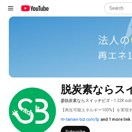
脱炭素ならス
@脱炭素ならスイッチビズ
•
1.22K sub
【再生可能エネルギー100%】を実現す
tainavi-biz.com/lp
and 1 more link
Subscribe