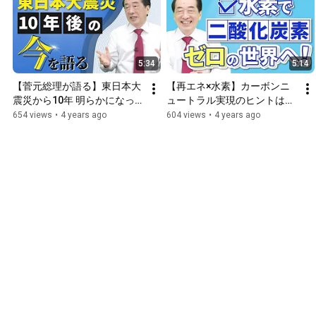
5:34
5:14
【菅元総理が語る】東日本大
【再エネ×水素】カーボンニ
震災から10年 明らかになっ
ュートラル実現のヒントは
た真実とは？【スイッチビ
200年前にある⁉【スイッチ
654 views
•
4 years ago
604 views
•
4 years ago
ズ】
ビズ】