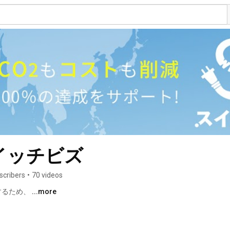
イッチビズ
scribers
•
70 videos
るため、 
...more