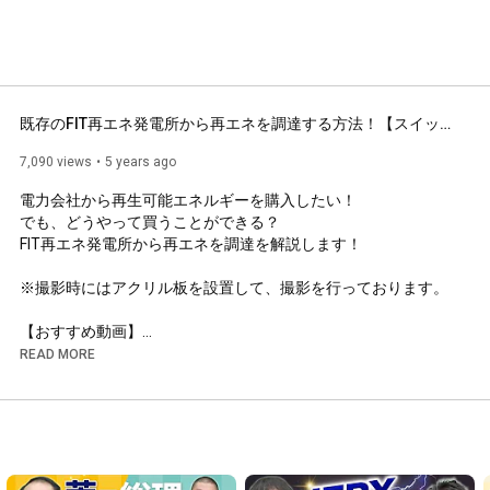
既存のFIT再エネ発電所から再エネを調達する方法！【スイッチビズ】
7,090 views
5 years ago
電力会社から再生可能エネルギーを購入したい！

でも、どうやって買うことができる？

FIT再エネ発電所から再エネを調達を解説します！

※撮影時にはアクリル板を設置して、撮影を行っております。

【おすすめ動画】

企業の敷地外に設置した太陽光発電から自家消費する方法！
READ MORE
https://www.youtube.com/watch?v=Zdp7g...
【再生可能エネルギー100%】を実現するため、

脱炭素に共感し目指されている法人様に向けて

「再エネ・省エネ」の電力を中心とした具体的な脱炭素の方法