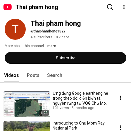
Thai pham hong
Thai pham hong
@thaiphamhong1829
4 subscribers
•
8 videos
More about this channel
...more
Subscribe
Videos
Posts
Search
Ứng dụng Google earthengine
trong theo dõi diễn biến tài
nguyên rừng tại VQG Chư Mom
Ray
101 views
5 months ago
4:23
Introducing to Chu Mom Ray
National Park