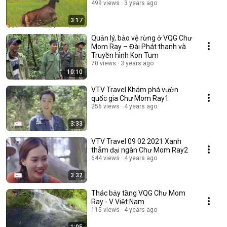
499 views
3 years ago
3:17
Quản lý, bảo vệ rừng ở VQG Chư
Mom Ray – Đài Phát thanh và
Truyền hình Kon Tum
70 views
3 years ago
10:10
VTV Travel Khám phá vườn
quốc gia Chư Mom Ray1
256 views
4 years ago
3:33
VTV Travel 09 02 2021 Xanh
thẳm đại ngàn Chư Mom Ray2
644 views
4 years ago
3:32
Thác bảy tầng VQG Chư Mom
Ray - V Việt Nam
115 views
4 years ago