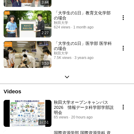
3:44
「大学生の1日」教育文化学部
の場合
秋田大学
624 views
1 month ago
2:27
「大学生の1日」医学部 医学科
の場合
秋田大学
7.5K views
3 years ago
3:53
Videos
秋田大学オープンキャンパス
2026 情報データ科学部学部説
明会
65 views
20 hours ago
37:51
国際資源学部 国際資源学科 資