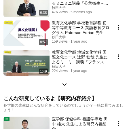
るミニミニ講義『公衆衛生～集
団の健康を守る～』
秋田大学
476 views
5 months ago
6:38
教育文化学部 学校教育課程 初
等中等教育コース 英語教育プロ
グラム Paterson Adrian 先生に
よるミニミニ講義『異文化理解
秋田大学
159 views
1 year ago
8:57
Ⅰ』
教育文化学部 地域文化学科 国
際文化コース 辻野 稔哉 先生に
よるミニミニ講義『フランス語
基礎演習』
秋田大学
224 views
1 year ago
1:49
こんな研究しているよ【研究内容紹介】
各学部の先生はどんな研究をしているのでしょうか？一緒に見てみまし
ょう！
医学部 保健学科 看護学専攻 田
中 雄太 先生による研究内容紹
介