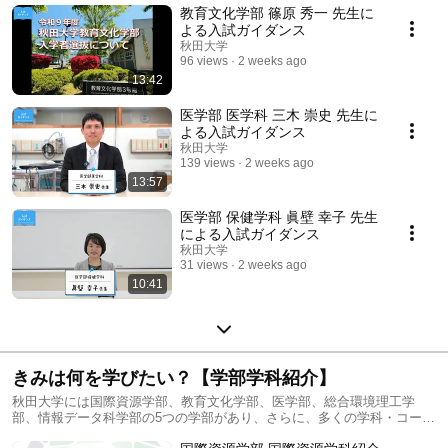
教育文化学部 篠原 秀一 先生に
よる入試ガイダンス
秋田大学
96 views
2 weeks ago
13:42
医学部 医学科 三木 崇史 先生に
よる入試ガイダンス
秋田大学
139 views
2 weeks ago
13:57
医学部 保健学科 眞壁 幸子 先生
による入試ガイダンス
秋田大学
31 views
2 weeks ago
10:41
きみは何を学びたい？【学部学科紹介】
秋田大学には国際資源学部、教育文化学部、医学部、総合環境理工学
部、情報データ科学部の5つの学部があり、さらに、多くの学科・コース
に分かれています。 秋田大学の多彩な学びをのぞいてみよう！