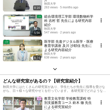
秋田大学
263 views
5 months ago
8:16
総合環境理工学部 環境数物科学
科 吉村 哲 先生による研究内容
紹介
秋田大学
547 views
2 years ago
5:56
医学部 先進デジタル医学・医療
教育学講座 及川 沙耶佳 先生に
よる研究内容紹介
秋田大学
638 views
2 years ago
6:24
どんな研究室があるの？【研究室紹介】
秋田大学にはたくさんの研究室があり、学生たちが先生に指導を受けな
がら、日々様々な研究やゼミを行っています。 各研究室でどのような研
究が行われているのか、その一部を紹介します！
教育文化学部 学校教育課程 特
別支援教育コース 鈴木 徹 先生
による研究室紹介