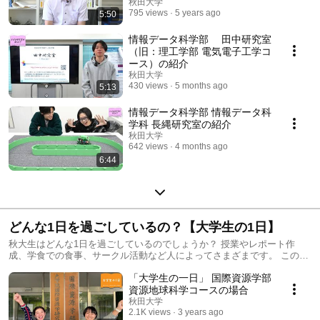
秋田大学
795 views
5 years ago
5:50
情報データ科学部 田中研究室
（旧：理工学部 電気電子工学コ
ース）の紹介
秋田大学
430 views
5 months ago
5:13
情報データ科学部 情報データ科
学科 長縄研究室の紹介
秋田大学
642 views
4 months ago
6:44
どんな1日を過ごしているの？【大学生の1日】
秋大生はどんな1日を過ごしているのでしょうか？ 授業やレポート作
成、学食での食事、サークル活動など人によってさまざまです。 この動
画を見て、未来のキャンパスライフをイメージしてみてください。
「大学生の一日」 国際資源学部
資源地球科学コースの場合
秋田大学
2.1K views
3 years ago