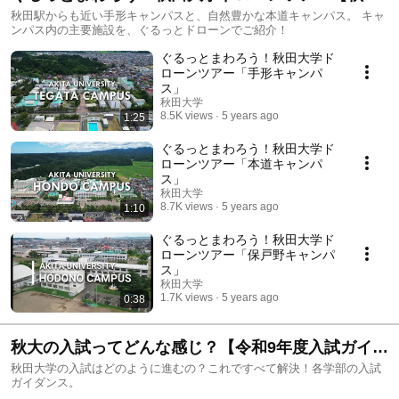
大学オンラインオープンキャンパス】
秋田駅からも近い手形キャンパスと、自然豊かな本道キャンパス。 キャ
ンパス内の主要施設を、ぐるっとドローンでご紹介！
ぐるっとまわろう！秋田大学ド
ローンツアー「手形キャンパ
ス」
秋田大学
8.5K views
5 years ago
1:25
ぐるっとまわろう！秋田大学ド
ローンツアー「本道キャンパ
ス」
秋田大学
8.7K views
5 years ago
1:10
ぐるっとまわろう！秋田大学ド
ローンツアー「保戸野キャンパ
ス」
秋田大学
1.7K views
5 years ago
0:38
秋大の入試ってどんな感じ？【令和9年度入試ガイダ
ンス】
秋田大学の入試はどのように進むの？これですべて解決！各学部の入試
ガイダンス。