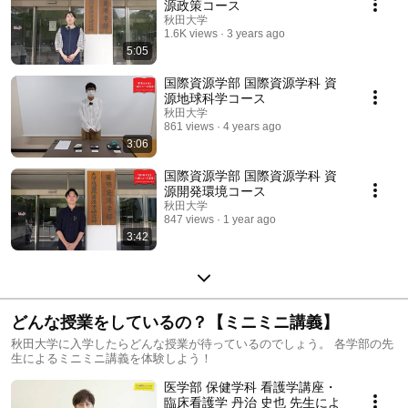
源政策コース
秋田大学
1.6K views
3 years ago
5:05
国際資源学部 国際資源学科 資
源地球科学コース
秋田大学
861 views
4 years ago
3:06
国際資源学部 国際資源学科 資
源開発環境コース
秋田大学
847 views
1 year ago
3:42
どんな授業をしているの？【ミニミニ講義】
秋田大学に入学したらどんな授業が待っているのでしょう。 各学部の先
生によるミニミニ講義を体験しよう！
医学部 保健学科 看護学講座・
臨床看護学 丹治 史也 先生によ