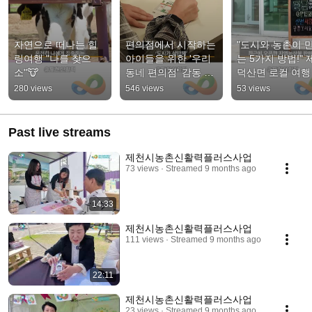
자연으로 떠나는 힐
편의점에서 시작하는 
"도시와 농촌이 
링여행 "나를 찾으
아이들을 위한 '우리
는 5가지 방법!" 
소"🐮
동네 편의점' 감동 프
덕산면 로컬 여행 
로젝트
산 어때?' 🌾🚜
280 views
546 views
53 views
Past live streams
제천시농촌신활력플러스사업
73 views
Streamed 9 months ago
14:33
제천시농촌신활력플러스사업
111 views
Streamed 9 months ago
22:11
제천시농촌신활력플러스사업
23 views
Streamed 9 months ago