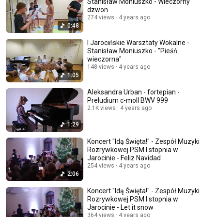
Stanisław Moniuszko - Wieczorny
dzwon
274 views
4 years ago
0:48
I Jarocińskie Warsztaty Wokalne -
Stanisław Moniuszko - "Pieśń
wieczorna"
148 views
4 years ago
1:05
Aleksandra Urban - fortepian -
Preludium c-moll BWV 999
2.1K views
4 years ago
1:29
Koncert "Idą Święta!" - Zespół Muzyki
Rozrywkowej PSM I stopnia w
Jarocinie - Feliz Navidad
254 views
4 years ago
2:06
Koncert "Idą Święta!" - Zespół Muzyki
Rozrywkowej PSM I stopnia w
Jarocinie - Let it snow
364 views
4 years ago