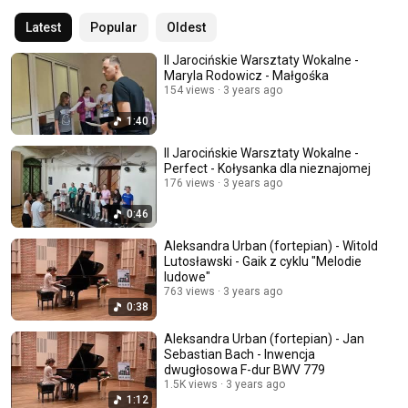
Latest
Popular
Oldest
II Jarocińskie Warsztaty Wokalne -
Maryla Rodowicz - Małgośka
154 views
3 years ago
1:40
II Jarocińskie Warsztaty Wokalne -
Perfect - Kołysanka dla nieznajomej
176 views
3 years ago
0:46
Aleksandra Urban (fortepian) - Witold
Lutosławski - Gaik z cyklu "Melodie
ludowe"
763 views
3 years ago
0:38
Aleksandra Urban (fortepian) - Jan
Sebastian Bach - Inwencja
dwugłosowa F-dur BWV 779
1.5K views
3 years ago
1:12