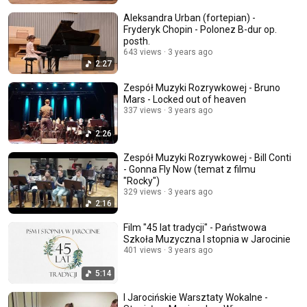
Aleksandra Urban (fortepian) -
Fryderyk Chopin - Polonez B-dur op.
posth.
643 views
3 years ago
2:27
Zespół Muzyki Rozrywkowej - Bruno
Mars - Locked out of heaven
337 views
3 years ago
2:26
Zespół Muzyki Rozrywkowej - Bill Conti
- Gonna Fly Now (temat z filmu
"Rocky")
329 views
3 years ago
2:16
Film "45 lat tradycji" - Państwowa
Szkoła Muzyczna I stopnia w Jarocinie
401 views
3 years ago
5:14
I Jarocińskie Warsztaty Wokalne -