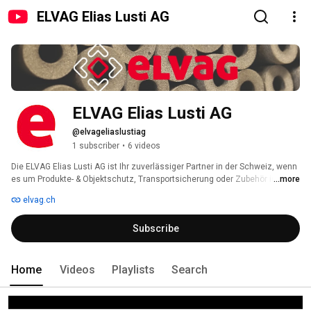
ELVAG Elias Lusti AG
ELVAG Elias Lusti AG
@elvageliaslustiag
1 subscriber
•
6 videos
Die ELVAG Elias Lusti AG ist Ihr zuverlässiger Partner in der Schweiz, wenn 
es um Produkte- & Objektschutz, Transportsicherung oder Zubehör in der 
...more
Verpackung geht. Darüber hinaus schützen wir Ihren Bau während der 
elvag.ch
Bauphase mit den nötigen Schutz- und Hilfsmitteln. Die originellen oder 
technisch anspruchsvollen PE-Schaumformen runden die Sparte «Sport 
Subscribe
und Freizeit» ab. Mit grossem Fachwissen rund um die 
Verpackungsbranche und langjähriger Erfahrung beraten wir Sie persönlich 
und kompetent. Mit individuellen und kostengünstigen Lösungen können 
wir Ihre Bedürfnisse optimal abdecken und Sie mit unserem 
Home
Videos
Playlists
Search
umfangreichen Warenlager prompt und zuverlässig bedienen. 