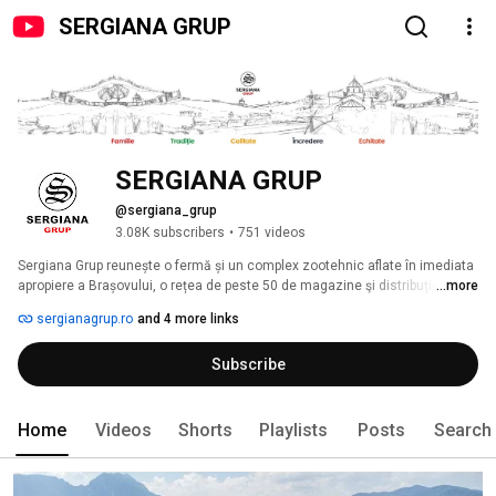
SERGIANA GRUP
SERGIANA GRUP
@sergiana_grup
3.08K subscribers
•
751 videos
Sergiana Grup reunește o fermă și un complex zootehnic aflate în imediata 
apropiere a Brașovului, o rețea de peste 50 de magazine şi distribuție 
...more
proprie, dar și unele dintre cele mai bune restaurante din Brașov, totodată 
sergianagrup.ro
and 4 more links
fiind prezentă şi în activitatea destinată mediului online prin Prăvălia Online 
şi Sdelivery. 
Subscribe
Home
Videos
Shorts
Playlists
Posts
Search