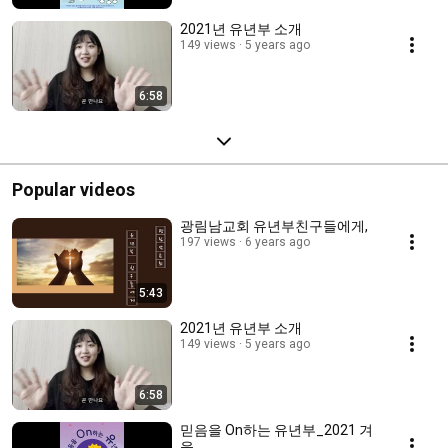
2021년 유년부 소개
149 views
5 years ago
6:58
Popular videos
광림남교회 유년부친구들에게,
197 views
6 years ago
5:43
2021년 유년부 소개
149 views
5 years ago
6:58
믿음을 On하는 유년부_2021 겨
울