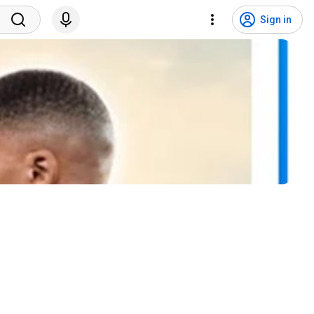
Sign in