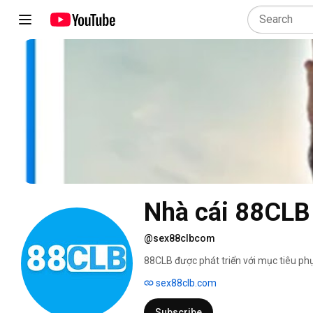
Nhà cái 88CLB
@sex88clbcom
88CLB được phát triển với mục tiêu phụ
trung đầu tư công nghệ hiện đại, nền t
sex88clb.com
khách hàng tận tâm cùng hệ sinh thái g
của người chơi. Truy cập ngay tại : 
Subscribe