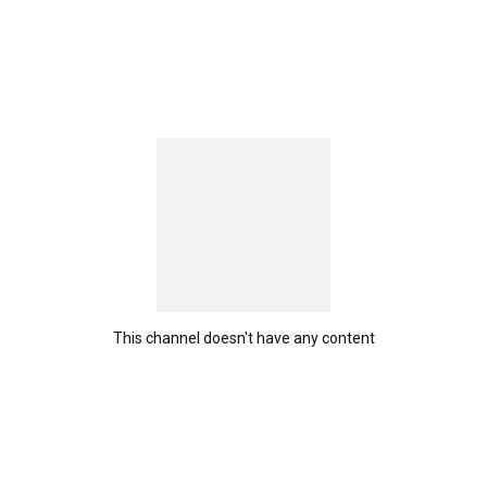
This channel doesn't have any content