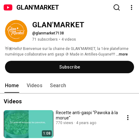
GLAN'MARKET
GLAN'MARKET
@glanmarket7138
71 subscribers
•
4 videos
👋🏽Hello! Bienvenue sur la chaine de GLAN'MARKET, la 1ère plateforme 
numérique collaborative anti gaspi 🚯 Made in Antilles-Guyane!!!! 
...more
Subscribe
Home
Videos
Search
Videos
Recette anti-gaspi "Pawoka à la
morue"
770 views
4 years ago
1:08