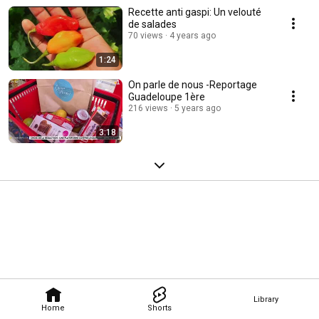
Recette anti gaspi: Un velouté
de salades
70 views
4 years ago
1:24
On parle de nous -Reportage
Guadeloupe 1ère
216 views
5 years ago
3:18
Library
Home
Shorts