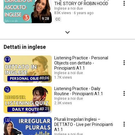
THE STORY OF ROBIN HOOD
Inglese a noi due
83K views
6 years ago
9:28
CC
Dettati in inglese
Listening Practice - Personal
Objects con dettato -
Principianti A1.1
Inglese a noi due
1.7K views
40:06
Streamed 4 months ago
Listening Practice - Daily
Routine - Principianti A1.1
Inglese a noi due
2.3K views
43:21
Streamed 5 months ago
Plurali Irregolari Inglesi –
DETTATO - Live per Principianti
A1.1
Inglese a noi due