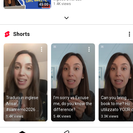
1.4K views
45:00
Streamed 9 months ago
Shorts
Traduci in inglese 
I'm sorry vs Excuse 
Can you bring __
Arisa! 
me, do you know the 
book to me? Ho 
#sanremo2026 
difference?
utilizzato YOUR o
#arisa 
YOU'RE?
1.4K views
5.4K views
3.3K views
#inglesegratis