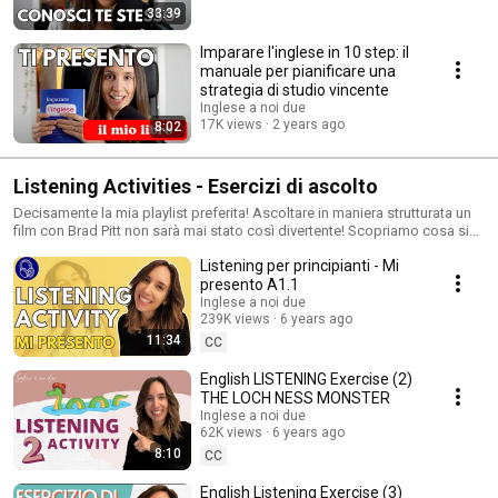
33:39
Imparare l'inglese in 10 step: il
manuale per pianificare una
strategia di studio vincente
Inglese a noi due
17K views
2 years ago
8:02
Listening Activities - Esercizi di ascolto
Decisamente la mia playlist preferita! Ascoltare in maniera strutturata un
film con Brad Pitt non sarà mai stato così divertente! Scopriamo cosa si
nasconde dietro l'inglese parlato ed ascoltato dai madrelingua nei film,
Listening per principianti - Mi
nei cartoni animati e nelle canzoni! IMPARIAMO AD ASCOLTARE.
presento A1.1
Inglese a noi due
239K views
6 years ago
11:34
CC
English LISTENING Exercise (2)
THE LOCH NESS MONSTER
Inglese a noi due
62K views
6 years ago
8:10
CC
English Listening Exercise (3)