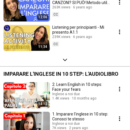
CANZONI? SI PUÒ! Metodo utile
e divertente!
263K views
6 years ago
CC
12:06
Listening per principianti - Mi
presento A1.1
239K views
6 years ago
CC
11:34
IMPARARE L'INGLESE IN 10 STEP: L'AUDIOLIBRO
2. Learn English in 10 steps:
Face your fears
Inglese a noi due
1.4K views
10 months ago
14:12
1. Imparare l'inglese in 10 step:
Conosci te stesso
Inglese a noi due
7K views
2 years ago