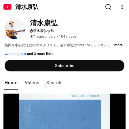
清水康弘
清水康弘
@清水康弘-p6b
471 subscribers
•
104 videos
福岡を中心に活動中のギタリスト、清水康弘のYoutubeチャンネル。 
...more
Instagram
and 3 more links
Subscribe
Home
Videos
Search