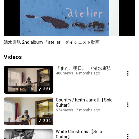
清水康弘 2nd album 「atelier」ダイジェスト動画
Videos
「また、明日。」/ 清水康弘
406 views
6 months ago
3:51
Country / Keith Jarrett【Solo
Guitar】
574 views
7 months ago
2:32
White Christmas 【Solo
Guitar】