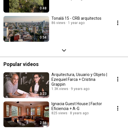
0:48
Tonalá 15 - CRB arquitectos
86 views
1 year ago
0:54
Popular videos
Arquitectura, Usuario y Objeto |
Ezequiel Farca + Cristina
Grappin
1.3K views
9 years ago
3:23
Ignacia Guest House | Factor
Eficiencia + A-G
825 views
8 years ago
2:56