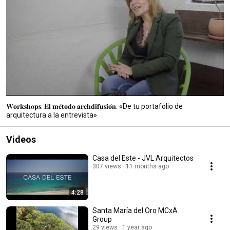
𝐖𝐨𝐫𝐤𝐬𝐡𝐨𝐩𝐬: 𝐄𝐥 𝐦𝐞́𝐭𝐨𝐝𝐨 𝐚𝐫𝐜𝐡𝐝𝐢𝐟𝐮𝐬𝐢𝐨́𝐧. «De tu portafolio de
arquitectura a la entrevista»
Videos
Casa del Este - JVL Arquitectos
307 views
11 months ago
4:28
Santa María del Oro MCxA
Group
29 views
1 year ago