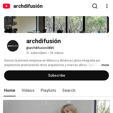
archdifusión
archdifusión
@archdifusion3885
31 subscribers
•
26 videos
Somos la primera empresa en México y América Latina integrada por 
arquitectos promoviendo otros arquitectos y marcas afines. Ejecutamos 
...more
estrategias de comunicación y conectamos a los arquitectos, las 
empresas y las marcas de la industria del diseño y la construcción con su 
Subscribe
mercado. Somos archdifusión. 
Home
Videos
Playlists
Search