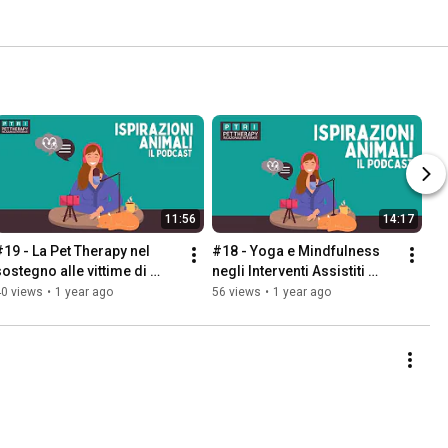
11:56
14:17
#19 - La Pet Therapy nel 
#18 - Yoga e Mindfulness 
sostegno alle vittime di 
negli Interventi Assistiti 
violenza
dagli Animali
40 views
•
1 year ago
56 views
•
1 year ago