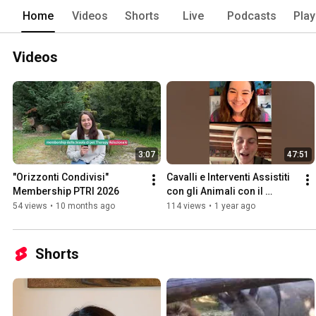
Home
Videos
Shorts
Live
Podcasts
Play
Videos
3:07
47:51
"Orizzonti Condivisi" 
Cavalli e Interventi Assistiti 
Membership PTRI 2026
con gli Animali con il 
modello Pet Therapy 
54 views
•
10 months ago
114 views
•
1 year ago
Relazionale Integrata
Shorts