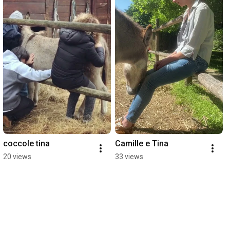
coccole tina
Camille e Tina
20 views
33 views