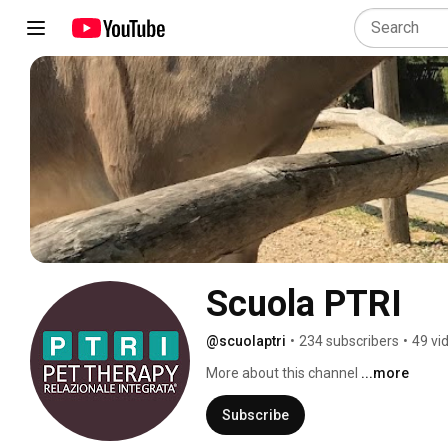
Scuola PTRI
@scuolaptri
•
234 subscribers
•
49 vi
More about this channel
...more
Subscribe