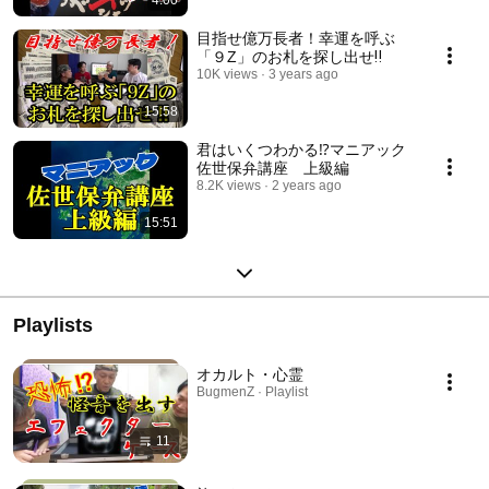
4:00
目指せ億万長者！幸運を呼ぶ
「９Z」のお札を探し出せ‼
10K views
3 years ago
15:58
君はいくつわかる⁉マニアック
佐世保弁講座 上級編
8.2K views
2 years ago
15:51
Playlists
オカルト・心霊
BugmenZ · Playlist
11