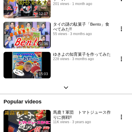
201 views
1 month ago
12:17
タイの謎の駄菓子「Bento」食
べてみた‼
55 views
3 months ago
11:36
ゆきよの知育菓子を作ってみた
228 views
3 months ago
15:03
Popular videos
馬鹿Ｔ軍団 トマトジュース作
りに挑戦‼
11K views
3 years ago