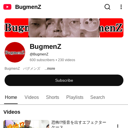
BugmenZ
BugmenZ
@BugmenZ
600 subscribers
•
230 videos
BugmenZ　バグメンズ　 
...more
Subscribe
Home
Videos
Shorts
Playlists
Search
Videos
恐怖⁉怪音を出すエフェクター
ケース