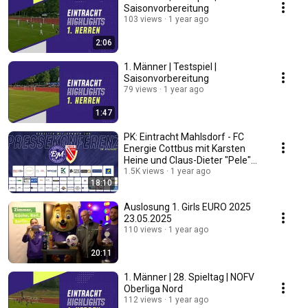
Saisonvorbereitung
103 views
1 year ago
2:06
1. Männer | Testspiel |
Saisonvorbereitung
79 views
1 year ago
1:47
PK: Eintracht Mahlsdorf - FC
Energie Cottbus mit Karsten
Heine und Claus-Dieter "Pele"
Wollitz
1.5K views
1 year ago
18:10
Auslosung 1. Girls EURO 2025
23.05.2025
110 views
1 year ago
20:11
1. Männer | 28. Spieltag | NOFV
Oberliga Nord
112 views
1 year ago