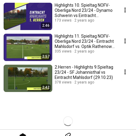
Highlights 10. Spieltag NOFV-
Oberliga Nord 23/24 - Dynamo
Schwerin vs Eintracht
Mahlsdorf (27.01.24)
173 views
2 years ago
2:46
Highlights 11. Spieltag NOFV-
Oberliga Nord 23/24 - Eintracht
Mahlsdorf vs. Optik Rathenow
(21.10.23)
335 views
2 years ago
2:57
2.Herren - Highlights 9.Spieltag
23/24 - SF Johannisthal vs
Eintracht Mahlsdorf (29.10.23)
378 views
2 years ago
2:42