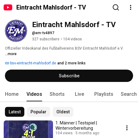
Eintracht Mahlsdorf - TV
Eintracht Mahlsdorf - TV
@em-tv4897
327 subscribers
•
104 videos
Offizieller Videokanal des Fußballvereins BSV Eintracht Mahlsdorf e.V. 
...more
bsv-eintracht-mahlsdorf.de
and 2 more links
Subscribe
Home
Videos
Shorts
Live
Playlists
Search
Latest
Popular
Oldest
1. Männer | Testspiel |
Wintervorbereitung
104 views
5 months ago