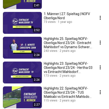
2:41
1. Männer | 27. Spieltag | NOFV
Oberliga Nord
73 views
1 year ago
2:52
Highlights 25. Spieltag NOFV-
Oberliga Nord 23/24 - Eintracht
Mahlsdorf vs Dynamo Schwerin
(28.04.24)
243 views
2 years ago
2:24
Highlights 23. Spieltag NOFV-
Oberliga Nord 23/24 - Hertha 03
vs Eintracht Mahlsdorf
(14.04.24)
173 views
2 years ago
2:24
Highlights 22. Spieltag NOFV-
Oberliga Nord 23/24 - TUS
Makkabi vs Eintracht Mahlsdorf
(07.04.24)
115 views
2 years ago
2:27