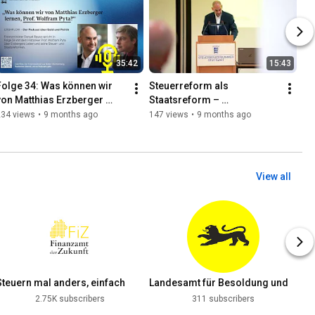
35:42
15:43
Folge 34: Was können wir 
Steuerreform als 
von Matthias Erzberger 
Staatsreform – 
lernen? – mit Prof. Wolfram 
Finanzminister Danyal 
234 views
•
9 months ago
147 views
•
9 months ago
Pyta
Bayaz über Matthias 
Erzbergers Vermächtnis
View all
Steuern mal anders, einfach
Landesamt für Besoldung und
erklärt
Versorgung BW
2.75K subscribers
311 subscribers