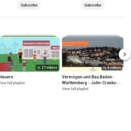
Subscribe
Subscribe
27 videos
4 videos
Steuern
Vermögen und Bau Baden-
Württemberg - John-Cranko-
iew full playlist
Schule
View full playlist