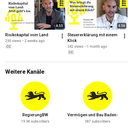
4:53
4:56
Risikokapital vom Land
Steuererklärung mit einem 
Klick
230 views
•
2 weeks ago
CC
342 views
•
1 month ago
CC
Weitere Kanäle
RegierungBW
Vermögen und Bau Baden-
Württemberg
19.3K subscribers
387 subscribers