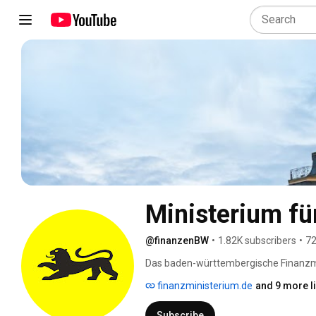
Ministerium f
@finanzenBW
•
1.82K subscribers
•
72
Das baden-württembergische Finanzmin
den Landeshaushalt, Steuern sowie La
finanzministerium.de
and 9 more l
finden sich Videos aus diesen Bereiche
Subscribe