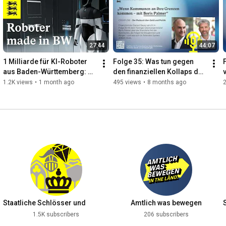
verständlich ein und wirft einen Blick darauf, welche Bedeutung 
sie für Baden-Württemberg haben.
27:44
44:07
1 Milliarde für KI-Roboter 
Folge 35: Was tun gegen 
aus Baden-Württemberg: 
den finanziellen Kollaps der 
Ein Moonshot für the Länd?
Kommunen Boris Palmer?
1.2K views
•
1 month ago
495 views
•
8 months ago
Staatliche Schlösser und
Amtlich was bewegen
Gärten Baden-Württemberg
1.5K subscribers
206 subscribers