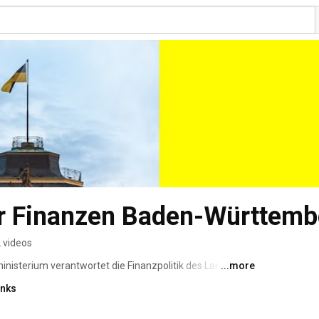
ür Finanzen Baden-Württemb
 videos
isterium verantwortet die Finanzpolitik des Landes, 
...more
ndesbeteiligungen und Immobilien des Landes. Im Kanal 
inks
n. 