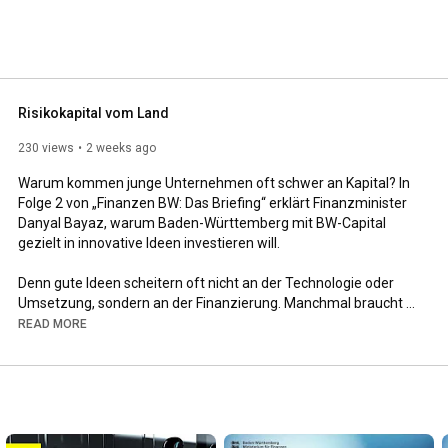
Risikokapital vom Land
230 views
2 weeks ago
Warum kommen junge Unternehmen oft schwer an Kapital? In 
Folge 2 von „Finanzen BW: Das Briefing“ erklärt Finanzminister 
Danyal Bayaz, warum Baden-Württemberg mit BW-Capital 
gezielt in innovative Ideen investieren will. 

Denn gute Ideen scheitern oft nicht an der Technologie oder 
Umsetzung, sondern an der Finanzierung. Manchmal braucht 
es dafür Risikokapital und den Mut, früh in Zukunftsideen zu 
READ MORE
investieren. Wie genau Baden-Württemberg das angeht, 
erfahrt ihr in der neuen Podcast-Folge. Die gibt‘s überall, wo es 
Podcasts gibt, und als Videopodcast auf YouTube.

In „Finanzen BW: Das Briefing“ ordnet Finanzminister Danyal 
Bayaz regelmäßig aktuelle finanzpolitische Themen kurz und 