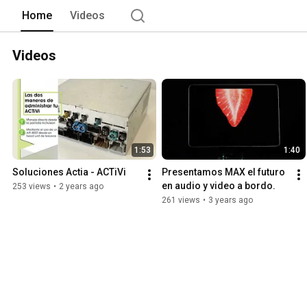
Home
Videos
Videos
1:53
1:40
Soluciones Actia - ACTiVi
Presentamos MAX el futuro 
en audio y video a bordo.
253 views
•
2 years ago
261 views
•
3 years ago