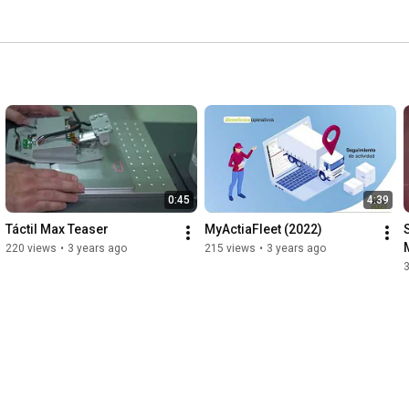
0:45
4:39
Táctil Max Teaser
MyActiaFleet (2022)
220 views
•
3 years ago
215 views
•
3 years ago