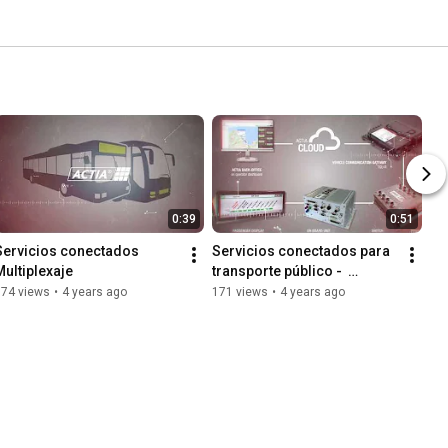
0:39
0:51
Servicios conectados   
Servicios conectados para 
Multiplexaje
transporte público -  
Infotainment
374 views
•
4 years ago
171 views
•
4 years ago