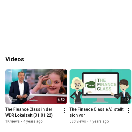
Videos
6:52
1:12
The Finance Class in der 
The Finance Class e.V.  stellt 
WDR Lokalzeit (31.01.22)
sich vor
1K views
•
4 years ago
530 views
•
4 years ago