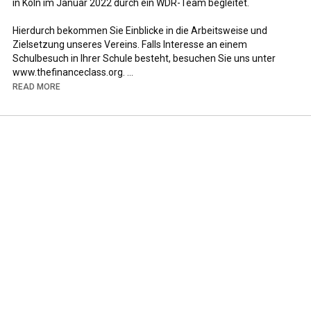
in Köln im Januar 2022 durch ein WDR-Team begleitet. 

Hierdurch bekommen Sie Einblicke in die Arbeitsweise und 
Zielsetzung unseres Vereins. Falls Interesse an einem 
Schulbesuch in Ihrer Schule besteht, besuchen Sie uns unter 
www.thefinanceclass.org. 

READ MORE
Vielen Dank dem WDR und dem Erich Kästner-Gymnasium für 
diese Möglichkeit. 

© Das Copyright dieses Beitrags liegt beim WDR

-----------------

Über The Finance Class e.V. 

The Finance Class ist ein gemeinnütziger und unabhängiger 
Verein bestehend aus Studierenden und Alumni 
wirtschaftswissenschaftlicher Studiengänge. Wir haben uns 
zum Ziel gesetzt, die Finanzbildung in Deutschland, besonders 
der jungen Generation, zu verbessern. Dazu bieten wir in 
Absprache mit interessierten Lehrerinnen und Lehrern 
Unterrichtseinheiten zu alltäglichen Finanzthemen wie 
beispielsweise Geldanlage, Altersvorsorge und Steuern an. Wir 