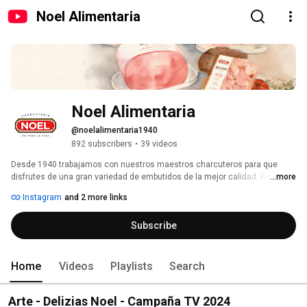
Noel Alimentaria
Noel Alimentaria
@noelalimentaria1940
892 subscribers
•
39 videos
Desde 1940 trabajamos con nuestros maestros charcuteros para que 
disfrutes de una gran variedad de embutidos de la mejor calidad. Fieles a 
...more
nuestros orígenes, mantenemos la apuesta por la innovación y la calidad, 
Instagram
and 2 more links
avalada por la confianza y el saber hacer que nos otorgan más de 80 años 
de experiencia. 
Subscribe
Home
Videos
Playlists
Search
Arte - Delizias Noel - Campaña TV 2024