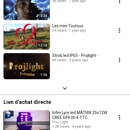
46 views
1 year ago
3:24
Les mini Toutous
24 views
1 year ago
12:14
Strob led IP65 - Projlight -
89 views
2 years ago
1:56
Lien d'achat directe
Infini Lyre led MATRIX 25x12W
CREE 699.00 € TTC
ProJ Light
1.2K views
4 years ago