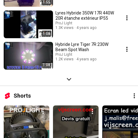
1:55
Lyres Hybride 350W 17R 440W
20R étanche extérieur IP55
ProJ Light
1.3K views
4 years ago
1:08
Hybride Lyre Tiger 7R 230W
Beam Spot Wash
ProJ Light
1.2K views
4 years ago
1:08
Shorts