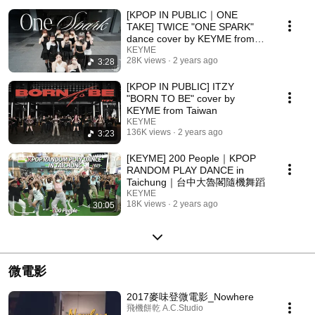
[KPOP IN PUBLIC｜ONE
TAKE] TWICE "ONE SPARK"
dance cover by KEYME from
Taiwan
KEYME
28K views
2 years ago
3:28
[KPOP IN PUBLIC] ITZY
"BORN TO BE" cover by
KEYME from Taiwan
KEYME
136K views
2 years ago
3:23
[KEYME] 200 People｜KPOP
RANDOM PLAY DANCE in
Taichung｜台中大魯閣隨機舞蹈
KEYME
18K views
2 years ago
30:05
微電影
2017麥味登微電影_Nowhere
飛機餅乾 A.C.Studio