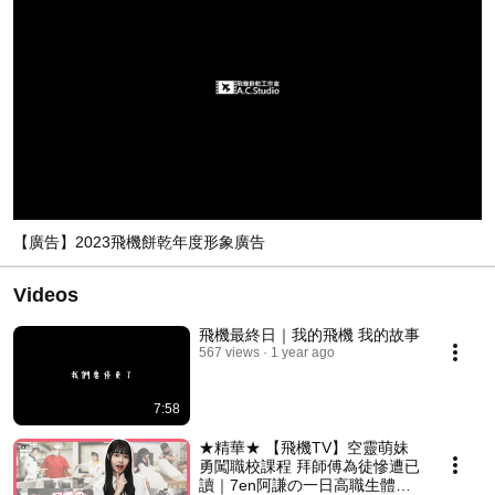
【廣告】2023飛機餅乾年度形象廣告
Videos
飛機最終日｜我的飛機 我的故事
567 views
1 year ago
7:58
★精華★ 【飛機TV】空靈萌妹
勇闖職校課程 拜師傅為徒慘遭已
讀｜7en阿謙の一日高職生體驗-