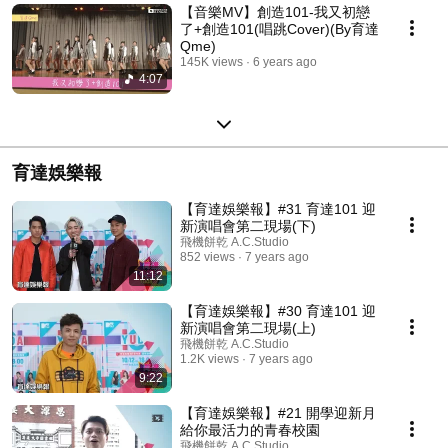
【音樂MV】創造101-我又初戀
了+創造101(唱跳Cover)(By育達
Qme)
145K views
6 years ago
4:07
育達娛樂報
【育達娛樂報】#31 育達101 迎
新演唱會第二現場(下)
飛機餅乾 A.C.Studio
852 views
7 years ago
11:12
【育達娛樂報】#30 育達101 迎
新演唱會第二現場(上)
飛機餅乾 A.C.Studio
1.2K views
7 years ago
9:22
【育達娛樂報】#21 開學迎新月
給你最活力的青春校園
飛機餅乾 A.C.Studio