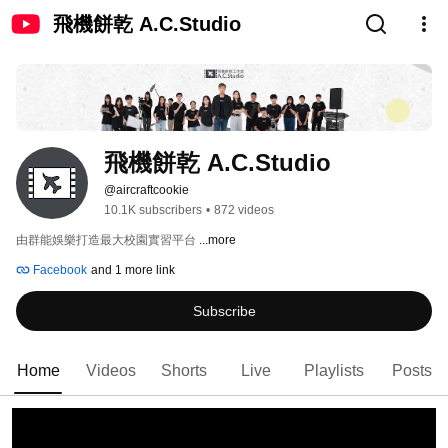
飛機餅乾 A.C.Studio
飛機餅乾 A.C.Studio
@aircraftcookie
10.1K subscribers
•
872 videos
由群能娛樂打造最大校園實習平台 
...more
Facebook
and 1 more link
Subscribe
Home
Videos
Shorts
Live
Playlists
Posts