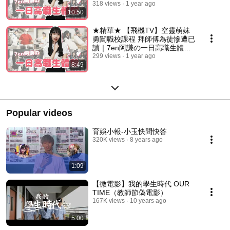
時尚造型科
318 views
1 year ago
10:50
★精華★ 【飛機TV】空靈萌妹
勇闖職校課程 拜師傅為徒慘遭已
讀｜7en阿謙の一日高職生體驗-
表演藝術科
299 views
1 year ago
8:49
Popular videos
育娛小報-小玉快問快答
320K views
8 years ago
1:09
【微電影】我的學生時代 OUR
TIME（教師節偽電影）
167K views
10 years ago
5:00