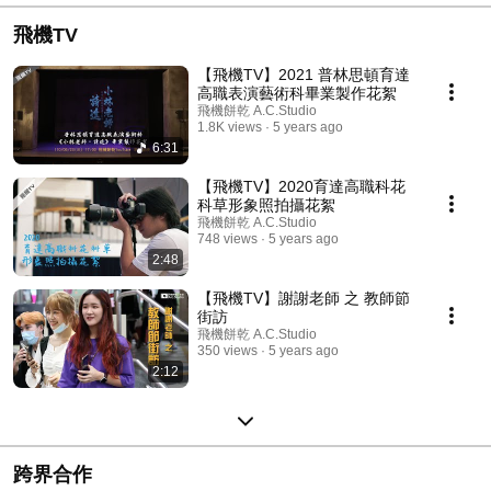
飛機TV
【飛機TV】2021 普林思頓育達
高職表演藝術科畢業製作花絮
飛機餅乾 A.C.Studio
1.8K views
5 years ago
6:31
【飛機TV】2020育達高職科花
科草形象照拍攝花絮
飛機餅乾 A.C.Studio
748 views
5 years ago
2:48
【飛機TV】謝謝老師 之 教師節
街訪
飛機餅乾 A.C.Studio
350 views
5 years ago
2:12
跨界合作