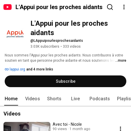
L'Appui pour les proches aidants
L'Appui pour les proches 
aidants
@LAppuipourlesprochesaidants
3.03K subscribers
•
333 videos
Nous sommes l'Appui pour les proches aidants. Nous contribuons à votre 
soutien en tant que personne proche aidante et nous soutenons les 
...more
organismes qui vous viennent en aide, partout au Québec. 
lappui.org
and 4 more links
Subscribe
Home
Videos
Shorts
Live
Podcasts
Playli
Videos
Avec toi - Nicole
90 views
1 month ago