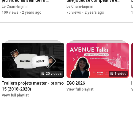
jeu vidéo au sein de la 
une joueuse compétitive en 
famille
2024
Le Cnam-Enjmin
Le Cnam-Enjmin
109 views
•
2 years ago
75 views
•
2 years ago
20 videos
1 video
Trailers projets master - promo 
EGC 2026
15 (2018-2020)
View full playlist
V
View full playlist