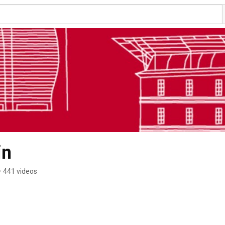
in
•
441 videos