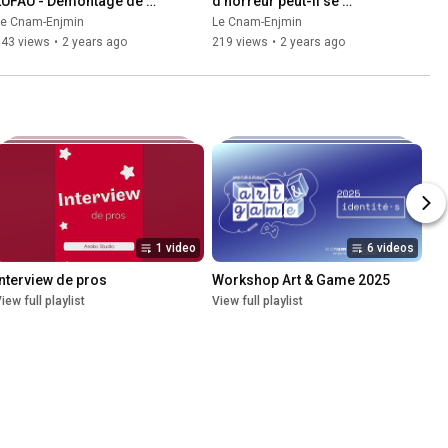
LUFAU - Démontage de 
d'horreur peut-il se 
scènes sexistes du jeu 
renouveler ?
Le Cnam-Enjmin
Le Cnam-Enjmin
vidéo
143 views
•
2 years ago
219 views
•
2 years ago
1 video
6 videos
Interview de pros
Workshop Art & Game 2025
iew full playlist
View full playlist