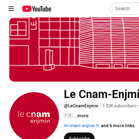
Le Cnam-Enjm
@LeCnamEnjmin
•
1.32K subscribers
🇫🇷 
...more
cnam-enjmin.fr
and 6 more links
Subscribe