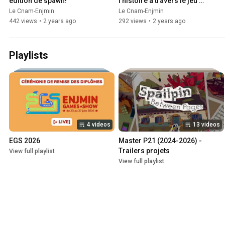
édition de spawn!
l'histoire à travers le jeu 
vidéo
Le Cnam-Enjmin
Le Cnam-Enjmin
442 views
•
2 years ago
292 views
•
2 years ago
Playlists
4 videos
13 videos
EGS 2026
Master P21 (2024-2026) - 
Trailers projets
View full playlist
View full playlist