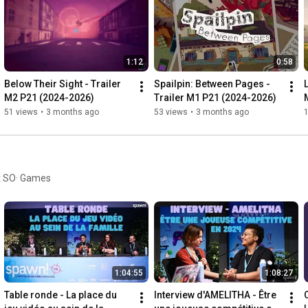
📱 Suivez-nous sur :

Instagram : @cnamenjmin

LinkedIn : Cnam-Enjmin

TikTok : @cnamenjmin

1:12
0:58
X : @cnamenjmin

Facebook : @CnamEnjmin

Below Their Sight - Trailer 
Spailpin: Between Pages - 
M2 P21 (2024-2026)
Trailer M1 P21 (2024-2026)
#CnamEnjmin
#JeuVidéo
#ÉcoleDuNumérique
#Angoulême
51 views
•
3 months ago
53 views
•
3 months ago
#GameDesign
#ÉtudesSupérieures
#ÉcolePublique
et SO· Games
1:04:55
1:08:27
Table ronde - La place du 
Interview d'AMELITHA - Être 