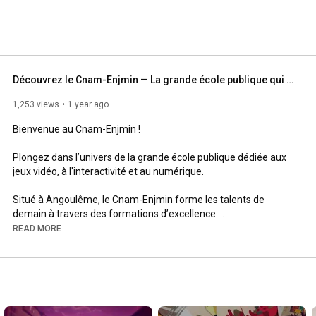
Découvrez le Cnam-Enjmin — La grande école publique qui forme à tous les métiers du jeu vidéo
1,253 views
1 year ago
Bienvenue au Cnam-Enjmin !

Plongez dans l’univers de la grande école publique dédiée aux 
jeux vidéo, à l'interactivité et au numérique. 

Situé à Angoulême, le Cnam-Enjmin forme les talents de 
demain à travers des formations d’excellence.

READ MORE
📍Une école du Cnam (Conservatoire national des arts et 
métiers)

📽️ Vidéo réalisée par Grégory Brandel

👉 Pour en savoir plus : enjmin.cnam.fr
