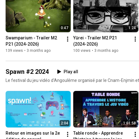
0:47
1:24
Swamparium - Trailer M2 
Yūrei - Trailer M2 P21 
P21 (2024-2026)
(2024-2026)
139 views
•
3 months ago
100 views
•
3 months ago
Spawn #2 2024
Play all
Le festival du jeu vidéo d'Angoulême organisé par le Cnam-Enjmin 
2:04
1:01:58
Retour en images sur la 2e 
Table ronde - Apprendre 