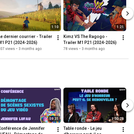
1:10
1:21
Le dernier courrier - Trailer 
Kimz VS The Ragogo - 
M1 P21 (2024-2026)
Trailer M1 P21 (2024-2026)
107 views
•
3 months ago
78 views
•
3 months ago
59:31
1:00:28
Conférence de Jennifer 
Table ronde - Le jeu 