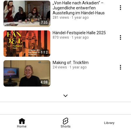
„Von Halle nach Arkadien“ –
Jugendliche entwerfen
Ausstellung im Händel-Haus
281 views
1 year ago
7:35
Händel-Festspiele Halle 2025
870 views
1 year ago
1:12
Making of: Trickfilm
24 views
1 year ago
4:08
Library
Home
Shorts