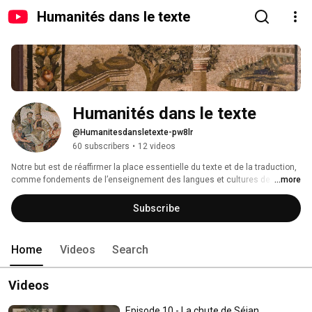
Humanités dans le texte
Humanités dans le texte
@Humanitesdansletexte-pw8lr
60 subscribers
•
12 videos
Notre but est de réaffirmer la place essentielle du texte et de la traduction, 
comme fondements de l’enseignement des langues et cultures de 
...more
l’Antiquité, et de montrer, par un dialogue avec des spécialistes d’autres 
disciplines (littéraires et scientifiques), la façon dont les textes anciens 
Subscribe
peuvent nourrir les questionnements du présent. Cette série est réalisée 
avec le soutien de l’École Universitaire de Recherche Translitterae 
(https://www.translitterae.psl.eu/) 
Home
Videos
Search
Videos
Episode 10 - La chute de Séjan