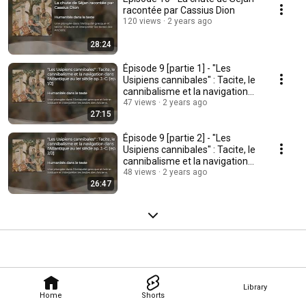
racontée par Cassius Dion
120 views
2 years ago
28:24
Épisode 9 [partie 1] - "Les
Usipiens cannibales" : Tacite, le
cannibalisme et la navigation
antique
47 views
2 years ago
27:15
Épisode 9 [partie 2] - "Les
Usipiens cannibales" : Tacite, le
cannibalisme et la navigation
antique
48 views
2 years ago
26:47
Library
Home
Shorts