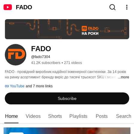
FADO
FADO
@fado7304
41.2K subscribers
•
271 videos
FADO - провідний виробник надійної інженерної сантехніки. За 14 років 
на ринку асортимент бренду виріс до тисячі трьохсот SKU і може 
...more
задовольнити усі потреби при проектуванні та інсталяції систем 
YouTube
and 7 more links
опалення, водо- та газопостачання, теплої підлоги та інших видів 
інженерних систем. 
Subscribe
Home
Videos
Shorts
Playlists
Posts
Search