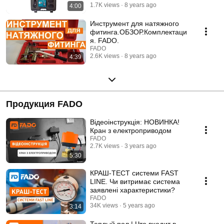
1.7K views
8 years ago
4:00
Инструмент для натяжного
фитинга.ОБЗОР.Комплектаци
я. FADO.
FADO
2.6K views
8 years ago
4:39
Продукция FADO
Відеоінструкція: НОВИНКА!
Кран з електроприводом
FADO
2.7K views
3 years ago
5:30
КРАШ-ТЕСТ системи FAST
LINE. Чи витримає система
заявлені характеристики?
FADO
34K views
5 years ago
3:14
Теплый пол | Что входит в