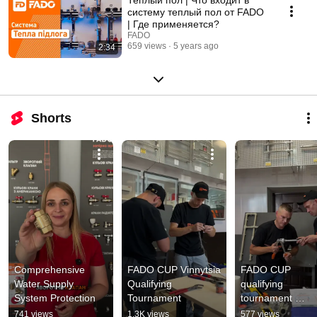
систему теплый пол от FADO
| Где применяется?
FADO
659 views
5 years ago
2:34
Shorts
Comprehensive 
FADO CUP Vinnytsia 
FADO CUP 
Water Supply 
Qualifying 
qualifying 
System Protection
Tournament
tournament 
Vinnytsia
741 views
1.3K views
577 views