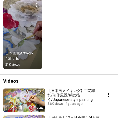
日本画家Artwork  
#Shorts
21K views
Videos
【日本画メイキング】百花繚
乱/制作風景/絹に描
く/Japanese-style painting
5.8K views
4 years ago
2:46
【扇面画】12ヶ月を描く/4月藤