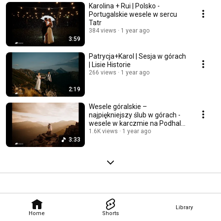
Karolina + Rui | Polsko -
Portugalskie wesele w sercu
Tatr
384 views
1 year ago
3:59
Patrycja+Karol | Sesja w górach
| Lisie Historie
266 views
1 year ago
2:19
Wesele góralskie –
najpiękniejszy ślub w górach -
wesele w karczmie na Podhalu
🎥💍
1.6K views
1 year ago
3:33
Library
Home
Shorts