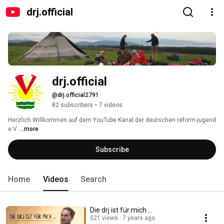
drj.official
drj.official
@drj.official2791
82 subscribers
•
7 videos
Herzlich Willkommen auf dem YouTube Kanal der deutschen reform-jugend 
e.V. 
...more
Subscribe
Home
Videos
Search
Die drj ist für mich ...
521 views
7 years ago