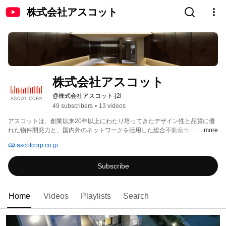
株式会社アスコット
株式会社アスコット
@株式会社アスコット-j2l
49 subscribers
•
13 videos
アスコットは、創業以来20年以上にわたり培ってきたデザイン性と品質に優
れた物件開発力と、国内外のネットワークを活用した総合不動産サービスプ
...more
ロバイダーです。 
ascotcorp.co.jp
Subscribe
Home
Videos
Playlists
Search