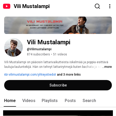
Vili Mustalampi
Vili Mustalampi 
@Vilimustalampi
874 subscribers
•
51 videos
Vili Mustalampi on pääosin lattarivaikutteista iskelmää ja poppia esittävä 
lauluja-lauluntekijä. Hän on tehnyt lattarirytmejä kuten bachata ja salsa 
...more
musiikkia Suomessa tunnetuksi. Mustalampi on indie artisti, ja hänellä on 
vilimustalampi.com/yhteystiedot
and 3 more links
useita bändejä Suomessa. 
Subscribe
Home
Videos
Playlists
Posts
Search