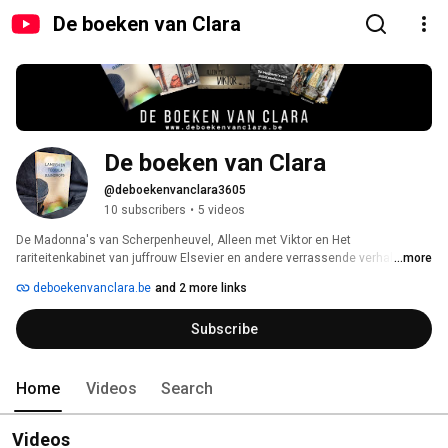
De boeken van Clara
De boeken van Clara
@deboekenvanclara3605
10 subscribers
•
5 videos
De Madonna's van Scherpenheuvel, Alleen met Viktor en Het 
rariteitenkabinet van juffrouw Elsevier en andere verrassende verhalen zijn 
...more
drie boeken waarin auteur Clara Mertens de grenzen van de menselijke 
deboekenvanclara.be
and 2 more links
vreugde, hoop en duisternis aftast. 
Subscribe
Home
Videos
Search
Videos