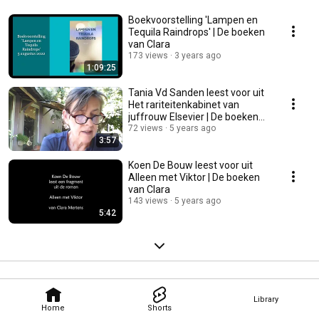
Boekvoorstelling 'Lampen en
Tequila Raindrops' | De boeken
van Clara
173 views
3 years ago
1:09:25
Tania Vd Sanden leest voor uit
Het rariteitenkabinet van
juffrouw Elsevier | De boeken
van Clara
72 views
5 years ago
3:57
Koen De Bouw leest voor uit
Alleen met Viktor | De boeken
van Clara
143 views
5 years ago
5:42
Library
Home
Shorts