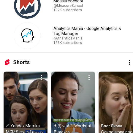
MeasureSchool
@MeasureSchool
192K subscribers
Analytics Mania - Google Analytics &
Tag Manager
@AnalyticsMania
153K subscribers
Shorts
☄️ Yandex Metrika 
👨🏻‍💻 API Wordstat 
Блог Якова 
MCP Server #ai 
Яндекса 
Осипенкова про 