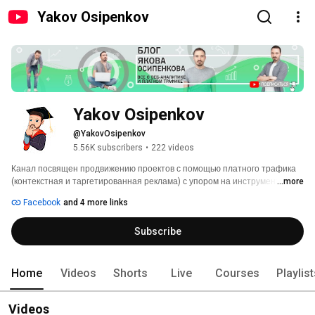
Yakov Osipenkov
Yakov Osipenkov
@YakovOsipenkov
5.56K subscribers
•
222 videos
Канал посвящен продвижению проектов с помощью платного трафика 
(контекстная и таргетированная реклама) с упором на инструменты 
...more
анализа данных. 
Facebook
and 4 more links
Subscribe
Home
Videos
Shorts
Live
Courses
Playlis
Videos