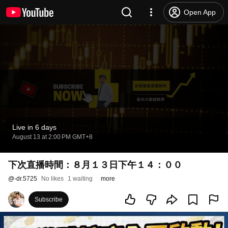
Open App
Live in 6 days
August 13 at 2:00 PM GMT+8
下次直播時間：８月１３日下午１４：００
@
-dr.5725
No likes
1 waiting
more
Subscribe