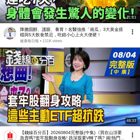
21:13
降膽固醇、護眼、養胃！名醫強推「南瓜」3大黃金搭
檔與5大飲食禁忌，吃錯小心上火大便硬！
健康每日報
•
131K views
48:33
【錢線百分百】20260804完整版(中集)《買在山頂要
急賣嗎?套牢股翻身攻略! 跌深股要V轉了嗎? 揭!熱門股