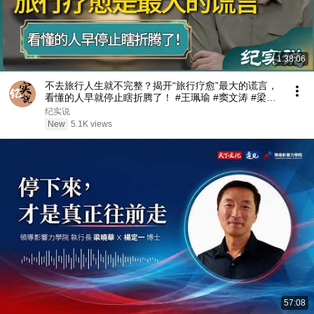
1:38:06
不去旅行人生就不完整？揭开“旅行疗愈”最大的谎言，
看懂的人早就停止瞎折腾了！ #王珮瑜 #窦文涛 #梁文
道 #圆桌派 #白先勇
纪实说
New
5.1K views
57:08