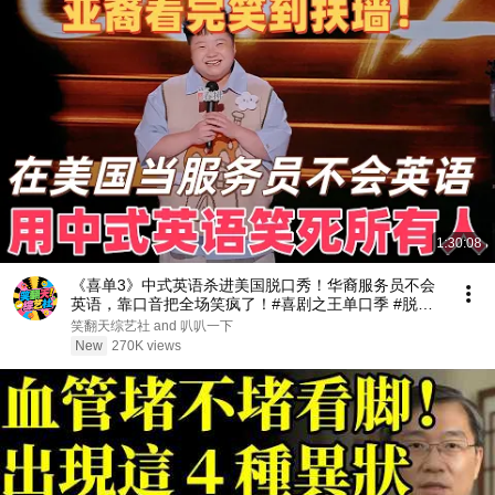
1:30:08
《喜单3》中式英语杀进美国脱口秀！华裔服务员不会
英语，靠口音把全场笑疯了！#喜剧之王单口季 #脱口
秀 #搞笑 #喜剧 #funny #综艺
笑翻天综艺社 and 叭叭一下
New
270K views