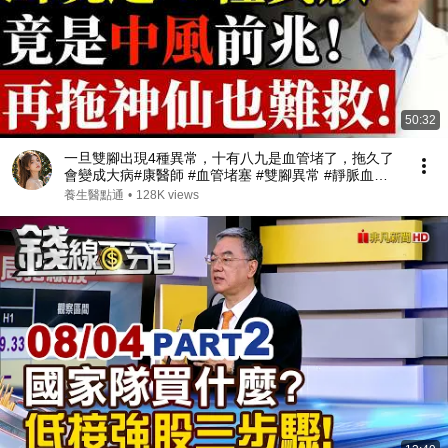
50:32
一旦雙腳出現4種異常，十有八九是血管堵了，拖久了
會變成大病#康醫師 #血管堵塞 #雙腳異常 #靜脈血栓 #
肺栓塞 #銀髮族養生 #猝死預防 #血液循環 #健康誤區
養生醫點通
•
128K views
#早知早受益