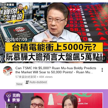
27:57
Can TSMC Hit $5,000? Ruan Mu-hua Boldly Predicts
the Market Will Soar to 50,000 Points! - Ruan Mu...
57東森財經新聞
•
46K views
Auto-dubbed
New