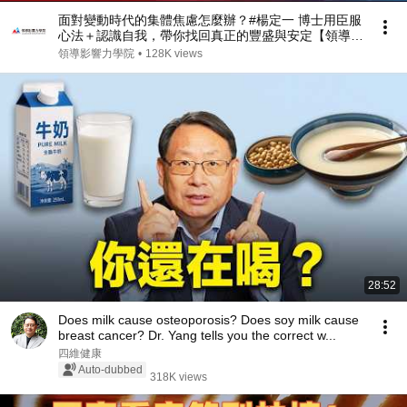
面對變動時代的集體焦慮怎麼辦？#楊定一 博士用臣服
心法＋認識自我，帶你找回真正的豐盛與安定【領導影
響力學院✕對話領導力】EP32
領導影響力學院
•
128K views
28:52
Does milk cause osteoporosis? Does soy milk cause
breast cancer? Dr. Yang tells you the correct w...
四維健康
Auto-dubbed
318K views