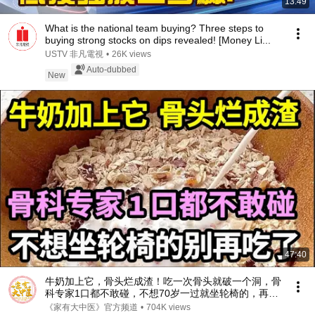
13:49
What is the national team buying? Three steps to
buying strong stocks on dips revealed! [Money Li...
USTV 非凡電視
•
26K views
Auto-dubbed
New
47:40
牛奶加上它，骨头烂成渣！吃一次骨头就破一个洞，骨
科专家1口都不敢碰，不想70岁一过就坐轮椅的，再喜
欢都要忌口！【家庭大医生】
《家有大中医》官方频道
•
704K views