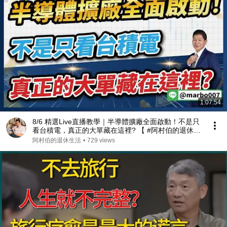
1:07:54
8/6 精選Live直播教學｜半導體擴廠全面啟動！不是只
看台積電，真正的大單藏在這裡? 【 #阿村伯的退休生
活】
阿村伯的退休生活
•
729 views