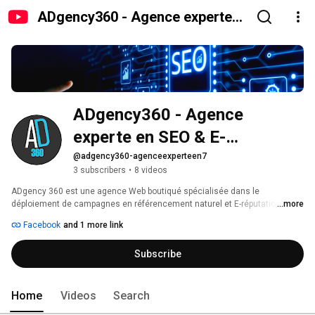
ADgency360 - Agence experte
en SEO & E-réputation
ADgency360 - Agence 
experte en SEO & E-
réputation
@adgency360-agenceexperteen7
3 subscribers
•
8 videos
ADgency 360 est une agence Web boutiqué spécialisée dans le 
déploiement de campagnes en référencement naturel et E-réputation. 
...more
Nous proposons à nos clients une gamme complète de services depuis la 
Facebook
and 1 more link
conception de sites Internet jusqu’à la génération de trafic qualifié 
multicanal et le suivi des performances. Nos experts assistent nos clients 
Subscribe
à définir et à comprendre les facteurs de succès de leurs projets. Nous 
mettons en œuvre une stratégie adaptée et personnalisée aux besoins de 
chacun de nos clients pour générer un flux pérenne de prospects qualifiés. 
Home
Videos
Search