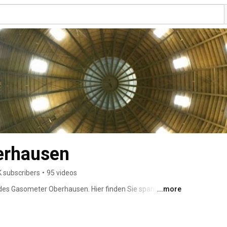
erhausen
K subscribers
•
95 videos
s Gasometer Oberhausen. Hier finden Sie spannende 
...more
sive Blicke hinter die Kulissen, Interviews mit 
ssionen von Veranstaltungen im größten 
Sie die faszinierenden Themen unserer Ausstellungen 