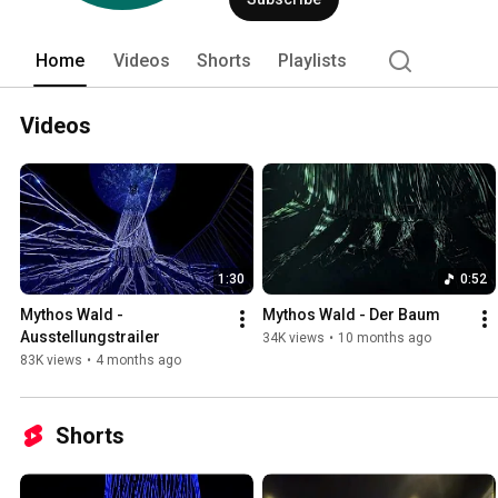
und erleben Sie den Gasometer Oberha
Home
Videos
Shorts
Playlists
Videos
1:30
0:52
Mythos Wald - 
Mythos Wald - Der Baum
Ausstellungstrailer
34K views
•
10 months ago
83K views
•
4 months ago
Shorts