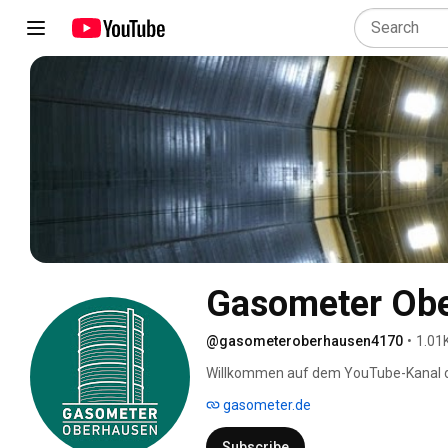
Gasometer Ob
@gasometeroberhausen4170
•
1.01
Willkommen auf dem YouTube-Kanal de
Einblicke in unsere Ausstellungen, exklu
gasometer.de
Expertinnen und Experten sowie Impre
Ausstellungsraum Europas. Entdecken 
Subscribe