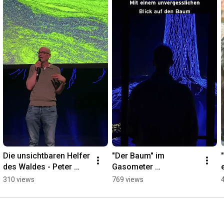
Die unsichtbaren Helfer 
"Der Baum" im 
des Waldes - Peter 
Gasometer 
Wolleben im 
Oberhausen
310 views
769 views
Gasometer 
Oberhausen