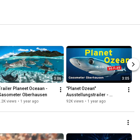
3:06
3:05
Trailer Planeet Oceaan - 
"Planet Ozean" 
Gasometer Oberhausen
Ausstellungstrailer - 
Verlängerung bis 
.2K views
•
1 year ago
92K views
•
1 year ago
30.11.2025