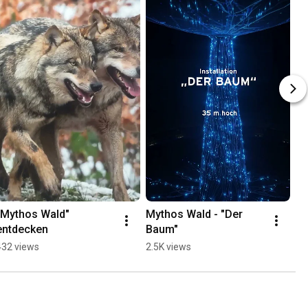
"Mythos Wald" 
Mythos Wald - "Der 
entdecken
Baum"
432 views
2.5K views