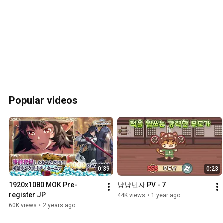
Popular videos
0:39
0:23
1920x1080 MOK Pre-
냥냥닌자 PV - 7
register JP
44K views
•
1 year ago
60K views
•
2 years ago