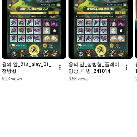
용의 알_21s_play_01_
용의 알_정방형_플레이 
정방형
영상_더빙_241014
6.2K views
3.5K views