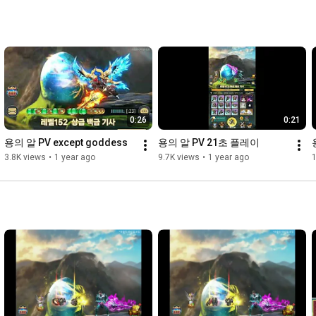
◆ 길드 보스 레이드 & 공성전에서 협력과 경쟁의 재미!

◆ 던전, 아이템 수집, 미니게임까지! 다양한 즐길 거리 가득!

◆ 냥냥닌자 공식 채널 ◆

- 공식 라운지 : 
https://game.naver.com/lounge/ninjaca...
- 고객센터 : 
https://handygame.oqupie.com/portal/2458
- 고객센터 이메일 : support@handygame.oqupie.com

0:26
0:21
용의 알 PV except goddess
용의 알 PV 21초 플레이
#냥냥닌자
#모바일게임
#방치형rpg
3.8K views
•
1 year ago
9.7K views
•
1 year ago