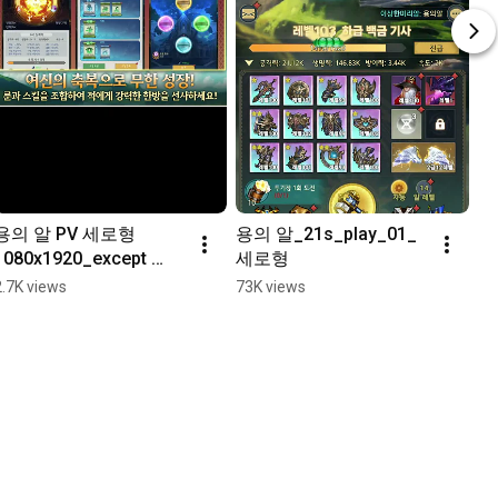
용의 알 PV 세로형 
용의 알_21s_play_01_
1080x1920_except 
세로형
goddess
2.7K views
73K views