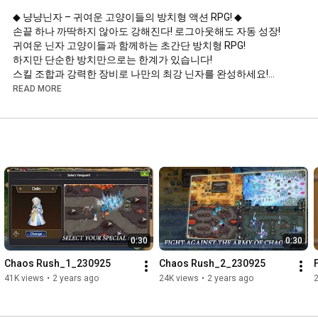
◆ 냥냥닌자 – 귀여운 고양이들의 방치형 액션 RPG! ◆

손끝 하나 까딱하지 않아도 강해진다! 로그아웃해도 자동 성장!

귀여운 닌자 고양이들과 함께하는 초간단 방치형 RPG!

하지만 단순한 방치만으로는 한계가 있습니다!

스킬 조합과 강력한 장비로 나만의 최강 닌자를 완성하세요!

READ MORE
◎ 방치만 해도 강해진다!

★ 게임을 꺼도, 자는 동안에도 자동 전투!

★ 로그인하면 쏟아지는 보상으로 빠른 성장 가능!

◎ 간편한 조작, 강렬한 액션!

★ 터치 한 번으로 강력한 닌자 스킬 발동!

★ 화려한 이펙트와 강력한 스킬 콤보로 적을 압도!

★ 나만의 최강 용병 조합 완성하자!

◎ 희귀 장비 & 커스터마이징으로 개성 있는 닌자 육성!

0:30
0:30
★ 넘쳐나는 플레이 및 이벤트 보상으로 장비 소환!

★ 전설 무기 & 초월급 장비 & 소환수로 전투력 극대화!

Chaos Rush_1_230925
Chaos Rush_2_230925
★ 개성 넘치는 장비으로 나만의 코디 스타일 완성!

41K views
•
2 years ago
24K views
•
2 years ago
◎ 끝없는 도전과 경쟁 콘텐츠!

◆ PVP에서 최강 고양이 닌자의 타이틀을 놓고 승부!
