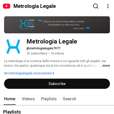
Metrologia Legale
Metrologia Legale
@metrologialegale7977
26 subscribers
•
18 videos
La metrologia è la scienza delle misure e ne riguarda tutti gli aspetti, sia 
teorici che pratici, qualunque sia la loro incertezza ed in qualsiasi campo 
...more
della scienza o della tecnologia siano effettuate. 
metrologialegale.unioncamere.it
Subscribe
Home
Videos
Playlists
Search
Playlists