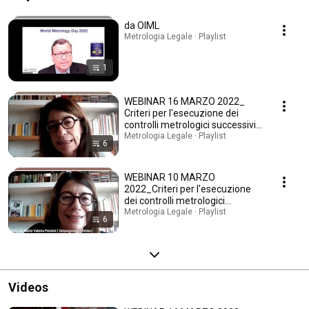
da OIML
Metrologia Legale · Playlist
1
WEBINAR 16 MARZO 2022_
Criteri per l'esecuzione dei
controlli metrologici successivi
su strumenti per pesare a
Metrologia Legale · Playlist
6
funzionamento automatico
WEBINAR 10 MARZO
2022_Criteri per l'esecuzione
dei controlli metrologici
successivi sui misuratori
Metrologia Legale · Playlist
6
massici di gas metano per
autotrazione
Videos