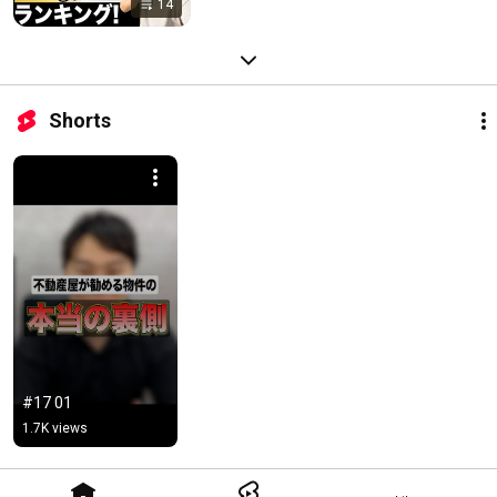
14
Shorts
#17 01
1.7K views