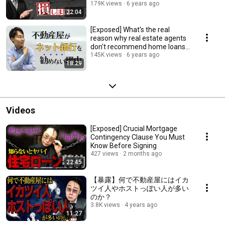
could los...
179K views
6 years ago
22:04
[Exposed] What's the real
reason why real estate agents
don't recommend home loans
from online ba...
145K views
6 years ago
18:29
Videos
[Exposed] Crucial Mortgage
Contingency Clause You Must
Know Before Signing
427 views
2 months ago
22:45
【暴露】何で不動産屋にはイカ
ツイ人やホストっぽい人が多い
のか？
3.8K views
4 years ago
11:27