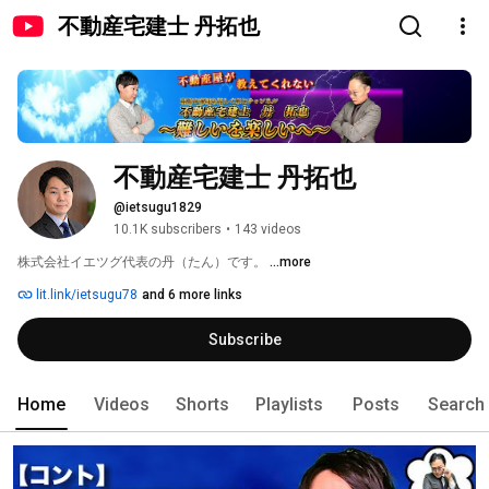
不動産宅建士 丹拓也
不動産宅建士 丹拓也
@ietsugu1829
10.1K subscribers
•
143 videos
株式会社イエツグ代表の丹（たん）です。 
...more
lit.link/ietsugu78
and 6 more links
Subscribe
Home
Videos
Shorts
Playlists
Posts
Search