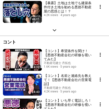
【暴露】土地は土地でも建築条
件付き土地を勧める悪徳不動産
屋の思惑とは！？
4.2K views
4 years ago
46:11
コント
【コント】希望条件を聞け！
【悪徳不動産会社の研修を覗い
てみた】
不動産宅建士 丹拓也
1.6K views
5 years ago
4:02
【コント】名前と連絡先を教え
て！【悪徳不動産会社の営業電
話】
不動産宅建士 丹拓也
4.2K views
5 years ago
4:43
【コント】いち早く電話しろ！
【悪徳不動産会社の研修を覗い
てみた】