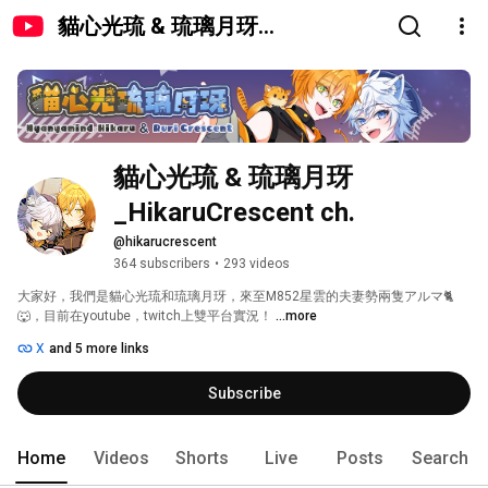
貓心光琉 & 琉璃月玡
_HikaruCrescent ch.
貓心光琉 & 琉璃月玡
_HikaruCrescent ch.
@hikarucrescent
364 subscribers
•
293 videos
大家好，我們是貓心光琉和琉璃月玡，來至M852星雲的夫妻勢兩隻アルマ🐈
🐺，目前在youtube，twitch上雙平台實況！ 
...more
X
and 5 more links
Subscribe
Home
Videos
Shorts
Live
Posts
Search