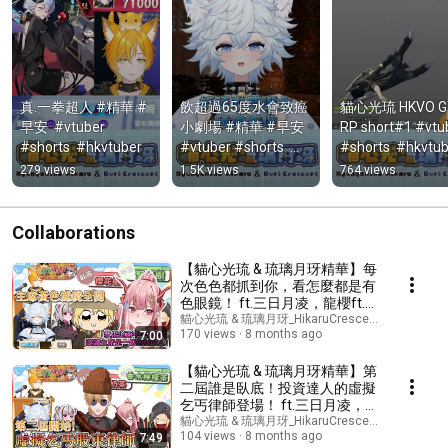
真.一拳超人 #精華 #
飲超過65度水會致癌
貓心光琉 HKVO GT
早安  #vtuber 
小劇場 #精華 #早安  
RP short#1 #vtub
#shorts  #hkvtuber
#vtuber #shorts  
#shorts  #hkvtu
#hkvtuber
279 views
1.5K views
764 views
Collaborations
【貓心光琉 & 琉璃月玡精華】每
次色色都抓到你，看怎麼都是有
色眼鏡！ ft.三日月凌，龍櫻ft.三
日月凌,龍桜ティアマト,津路あ
貓心光琉 & 琉璃月玡_HikaruCrescent ch. and 2 m
170 views
8 months ago
7:00
さひ,怜奈RENA
【貓心光琉 & 琉璃月玡精華】第
二屆誰是臥底！投資達人的虛擬
乞丐律師登場！ ft.三日月凌，龍
櫻ft.三日月凌,龍桜ティアマト,
貓心光琉 & 琉璃月玡_HikaruCrescent ch. and 2 m
104 views
8 months ago
7:49
津路あさひ,怜奈RENA