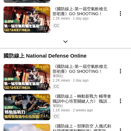
《國防線上-第一屆空氣軟槍北
部初賽》GO SHOOTING！
2.2K views
1 day ago
CC
7:12
國防線上 National Defense Online
《國防線上-第一屆空氣軟槍北
部初賽》GO SHOOTING！
軍聞社
2.2K views
1 day ago
7:12
CC
《國防線上－轉動新戰力 輔導會
職訓中心培育關鍵人力》 職訓中
心多元的培訓課程，協助屆退官
軍聞社
1.1K views
2 weeks ago
兵順利銜接職場，開啟人生第二
7:14
篇章！
CC
《國防線上－部隊防空 人攜式刺
針飛彈實彈射擊驗證》國軍現役