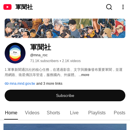
軍聞社
軍聞社
@mna_roc
71.1K subscribers
•
2.1K videos
1.軍事新聞通訊社的核心任務，在透過影音、文字與圖像發布重要軍聞，並運
用網路、衛星傳訊等管道，服務國內、外媒體。 
...more
mna.mnd.gov.tw
and 3 more links
Subscribe
Home
Videos
Shorts
Live
Playlists
Posts