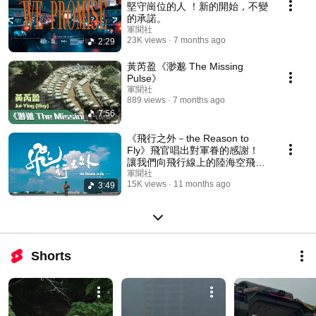
堅守崗位的人 ！新的開始，不變
的承諾。
軍聞社
23K views
7 months ago
2:29
黃芮盈《渺邈 The Missing
Pulse》
軍聞社
889 views
7 months ago
7:56
《飛行之外－the Reason to
Fly》飛官唱出對軍眷的感謝！
讓我們向飛行線上的陸海空飛官
們，致上最崇高的敬意！ #飛官
軍聞社
15K views
11 months ago
3:49
#空軍 #海航 #陸航
Shorts