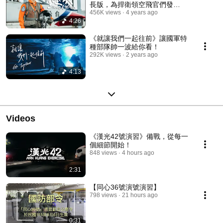
長版，為捍衛領空飛官們發
「聲」！
456K views
4 years ago
4:26
《就讓我們一起往前》讓國軍特
種部隊帥一波給你看！
292K views
2 years ago
4:13
Videos
《漢光42號演習》備戰，從每一
個細節開始！
848 views
4 hours ago
2:31
【同心36號演號演習】
798 views
21 hours ago
0:31