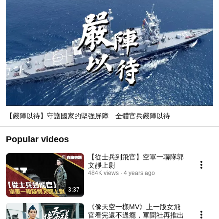
【嚴陣以待】守護國家的堅強屏障 全體官兵嚴陣以待
Popular videos
【從士兵到飛官】空軍一聯隊郭
文靜上尉
484K views
4 years ago
3:37
《像天空一樣MV》上一版女飛
官看完還不過癮，軍聞社再推出