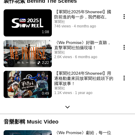
製作花絮 Behind The Scenes
【軍聞社2025年Showreel】國
防前進的每一步，我們都在。
軍聞社
746 views
4 months ago
1:08
《We Promise》好聽一直聽，
直擊軍聞社拍攝現場！
軍聞社
2.6K views
6 months ago
2:22
【軍聞社2024年Showreel】用
逐格動畫來回放軍聞社鏡頭下的
國軍故事！
軍聞社
1.1K views
1 year ago
0:49
音樂影輯 Music Video
《We Promise》獻給，每一位