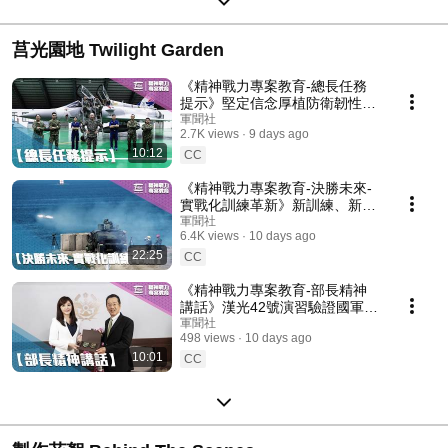
莒光園地 Twilight Garden
《精神戰力專案教育-總長任務
提示》堅定信念厚植防衛韌性，
展現守護家園決心！
軍聞社
2.7K views
9 days ago
10:12
CC
《精神戰力專案教育-決勝未來-
實戰化訓練革新》新訓練、新思
維、新裝備、新科技，強化部隊
軍聞社
6.4K views
10 days ago
整體作戰能力！
22:25
CC
《精神戰力專案教育-部長精神
講話》漢光42號演習驗證國軍現
代化戰力！
軍聞社
498 views
10 days ago
10:01
CC