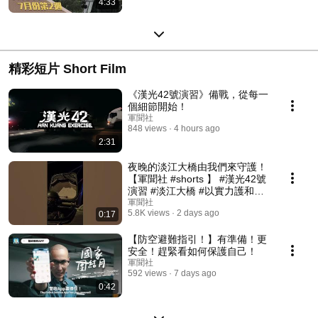
4:33
精彩短片 Short Film
《漢光42號演習》備戰，從每一
個細節開始！
軍聞社
848 views
4 hours ago
2:31
夜晚的淡江大橋由我們來守護！
【軍聞社 #shorts 】 #漢光42號
演習 #淡江大橋 #以實力護和平
#用行動守家園
軍聞社
5.8K views
2 days ago
0:17
【防空避難指引！】有準備！更
安全！趕緊看如何保護自己！
軍聞社
592 views
7 days ago
0:42