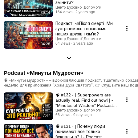
змінити?
Центр Духовної Допомоги
164 views
2 years ago
36:14
Подкаст: 📣Після смерті. Ми
зустрінемось і впізнаємо
наших друзів і сім'ю?
Центр Духовної Допомоги
64 views
2 years ago
34:28
Podcast «Минуты Мудрости»
🧠 «Минуты мудрости» – вдохновляющий подкаст, тщательно созд
неделю для приложения "Храм Духа Святого". 👉 Слушайте наш подкаст еженедельно
в приложении «Храма Духа Святого»! Скачайте тут: ➡️ Android:
🧠 #132 - | Superpowers are
https://play.google.com/store/apps/details?id=com.helpcenter24.org ➡️ iOS:
https://apps.apple.com/ua/app/%D1%85%D1%80%D0%B0%D0%BC-
actually real. Find out how! | -
%D0%B4%D1%83%D1%85%D0%B0-
"Minutes of Wisdom" Podcast
%D1%81%D0%B2%D1%8F%D1%82%D0%BE%D0%B3%D0%BE/id1560889162 👉 П
#sermon
Центр Духовної Допомоги
участие в нашей группе: ➡️ Viber: https://invite.viber.com/?
66 views
9 days ago
7:47
g2=AQA3Lgv0m5y3z1GsbXfioJMc43Vp1Y%2FZ%2BPypHLSsgY336oH5
🧠 #131 - | Почему люди
понимают всё только
буквально? | - Podcast