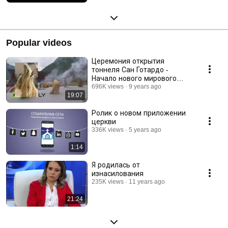
Popular videos
Церемония открытия
тоннеля Сан Готардо -
Начало нового мирового
порядка
696K views
9 years ago
19:07
Ролик о новом приложении
церкви
336K views
5 years ago
1:14
Я родилась от
изнасилования
235K views
11 years ago
21:24