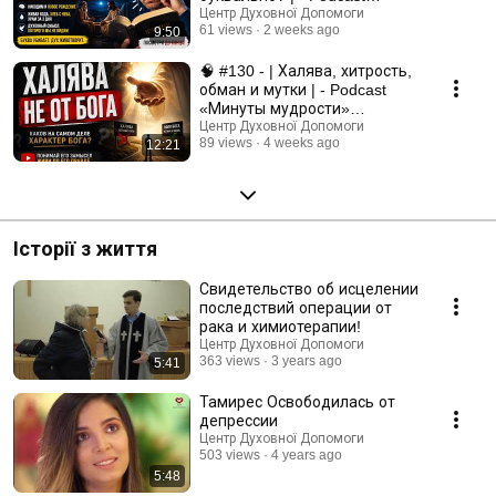
«Минуты мудрости»
Центр Духовної Допомоги
61 views
2 weeks ago
9:50
#проповедь
🧠 #130 - | Халява, хитрость,
обман и мутки | - Podcast
«Минуты мудрости»
#проповедь
Центр Духовної Допомоги
89 views
4 weeks ago
12:21
Історії з життя
Свидетельство об исцелении
последствий операции от
рака и химиотерапии!
Центр Духовної Допомоги
363 views
3 years ago
5:41
Тамирес Освободилась от
депрессии
Центр Духовної Допомоги
503 views
4 years ago
5:48