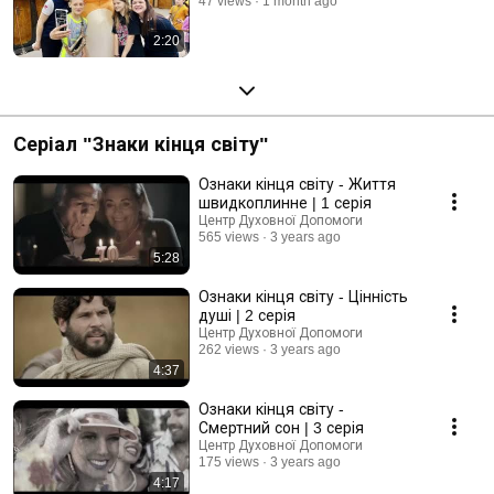
47 views
1 month ago
2:20
Серіал "Знаки кінця світу"
Ознаки кінця світу - Життя
швидкоплинне | 1 серія
Центр Духовної Допомоги
565 views
3 years ago
5:28
Ознаки кінця світу - Цінність
душі | 2 серія
Центр Духовної Допомоги
262 views
3 years ago
4:37
Ознаки кінця світу -
Смертний сон | 3 серія
Центр Духовної Допомоги
175 views
3 years ago
4:17