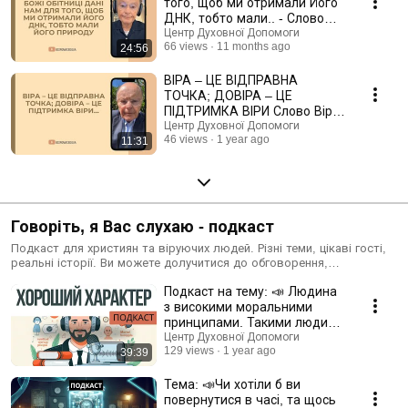
того, щоб ми отримали Його
01033 (Станція метро Олімпійська), вул. Тарасівська, 44
ДНК, тобто мали.. - Слово
====================================================
Віри Єпископа Маседо
Центр Духовної Допомоги
Телефон довіри: +38 044 303 97 97. / helpcenter24.org /
66 views
11 months ago
24:56
helpcenter24org
====================================================
ВІРА – ЦЕ ВІДПРАВНА
ТОЧКА; ДОВІРА – ЦЕ
ПІДТРИМКА ВІРИ Слово Віри
Єпископа Маседо
Центр Духовної Допомоги
46 views
1 year ago
11:31
Говоріть, я Вас слухаю - подкаст
Подкаст для християн та віруючих людей. Різні теми, цікаві гості,
реальні історії. Ви можете долучитися до обговорення,
залишивши свій коментар чи відправивши нам своє аудіо.
Подкаст на тему: 📣 Людина
з високими моральними
принципами. Такими люди
народжуються чи
Центр Духовної Допомоги
129 views
1 year ago
39:39
виховуються?
Тема: 📣Чи хотіли б ви
повернутися в часі, та щось