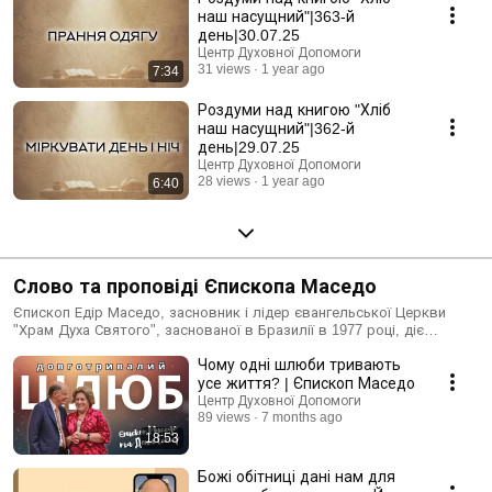
наш насущний"|363-й
день|30.07.25
Центр Духовної Допомоги
31 views
1 year ago
7:34
Роздуми над книгою "Хліб
наш насущний"|362-й
день|29.07.25
Центр Духовної Допомоги
28 views
1 year ago
6:40
Слово та проповіді Єпископа Маседо
Єпископ Едір Маседо, засновник і лідер євангельської Церкви
"Храм Духа Святого", заснованої в Бразилії в 1977 році, діє
сьогодні у більш ніж 120 країнах світу. Єпископ Маседо - шановний
Чому одні шлюби тривають
спікер і лектор, а також письменник, який видав кілька десятків
книг, багато з яких було продано тиражем понад 3 мільйони
усе життя? | Єпископ Маседо
екземплярів. У сфері теології він виділяється серед євангельських
Центр Духовної Допомоги
служителів Бразилії та всього світу. Він здобув докторський
89 views
7 months ago
ступінь теології та християнської філософії. Його роботи є
18:53
незаперечним стимулом для зростання у Слові Божому.
====================================================
Божі обітниці дані нам для
Сайт: http://helpcenter24.org/ Храм Духа Святого - Україна, Київ,