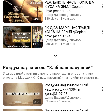
РЕАЛЬНІСТЬ ЧАСІВ ГОСПОДА
ІСУСА НА ЗЕМЛ|Серіал
"Ісус"|#серія 2-а
Центр Духовної Допомоги
180 views
1 year ago
24:45
ЯК ДІВА МАРІЯ НАСПРАВДІ
ЖИЛА НА ЗЕМЛІ?|Серіал
"Ісус"|#серія 3-а
Центр Духовної Допомоги
238 views
1 year ago
19:00
Роздум над книгою "Хліб наш насущний"
У цьому плей-листі ви зможете прослухати слово із книги
єпископа Маседо «Хліб наш насущний» та прийняти участь в
щоденних молитвах разом із Храм Духа Святого.
Роздуми над книгою "Хліб
наш насущний"|364-й
день|31.07.25
Центр Духовної Допомоги
63 views
1 year ago
8:00
Роздуми над книгою "Хліб