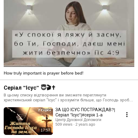
How truly important is prayer before bed!
Серіал "Ісус" 😇🎬✝️
В цьому списку відтворення ви зможете переглянути
християнський серіал "Ісус" і зрозуміти більше, що Господь зробив
за нас, віруючих в нього! Тільки на каналі "Центр Духовної
ЗА ЩО ІСУС ПОСТРАЖДАВ?|
Допомоги" ⛔ Якщо ви хочете поділитися цим матеріалом, ви
можете поділитися лише посиланням. АВТОРСЬКІ ПРАВА на цей
Серіал "Ісус"|#серія 1-а
матеріал належать виключно Церкві "Храм Духа Святого". Якщо
Центр Духовної Допомоги
ви бачите цей ролик на інших сторінках, знайте, що ці сторінки
509 views
2 years ago
ПОРУШУЮТЬ ПРАВА ЦЕРКВИ.
17:57