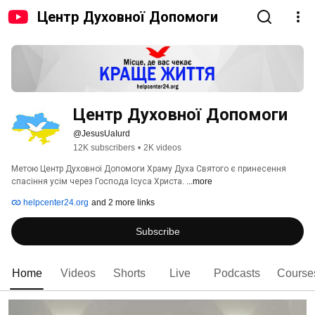
Центр Духовної Допомоги
Центр Духовної Допомоги
@JesusUaIurd
12K subscribers
•
2K videos
Метою Центр Духовної Допомоги Храму Духа Святого є принесення 
спасіння усім через Господа Ісуса Христа. 
...more
helpcenter24.org
and 2 more links
Subscribe
Home
Videos
Shorts
Live
Podcasts
Course