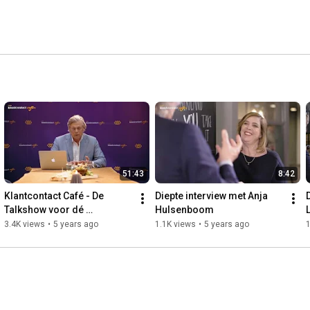
51:43
8:42
Klantcontact Café - De 
Diepte interview met Anja 
Talkshow voor dé 
Hulsenboom
Klantcontact Professionals 
3.4K views
•
5 years ago
1.1K views
•
5 years ago
1
uit Nederland en België