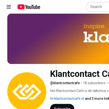
Klantcontact C
@klantcontactcafe
•
18 subscribers
•
Het Klantcontact Café is dé talkshow v
Presentator Roelof Hemmen interviewt 
klantcontactcafe.nl
and 3 more lin
met spraakmakende onderwerpen en actu
Subscribe