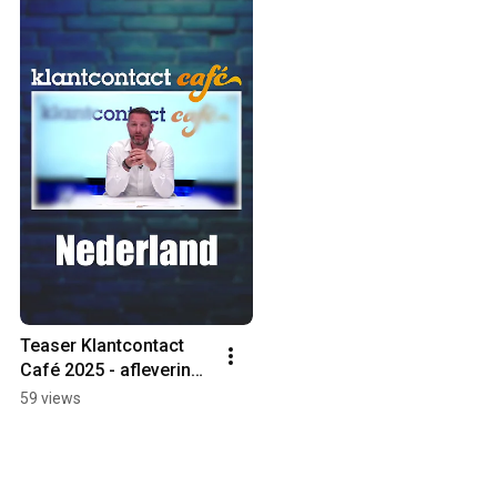
Teaser Klantcontact 
Café 2025 - aflevering 
1
59 views