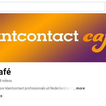
afé
8 videos
oor klantcontact professionals uit Nederland en België. 
...more
hierin interessante gasten uit de klantcontactsector 
ks
aliteiten. Journalistiek, scherp en inhoudelijk. 