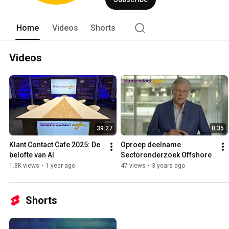
Home
Videos
Shorts
Videos
39:27
0:35
Klant Contact Cafe 2025: De 
Oproep deelname 
belofte van AI
Sectoronderzoek Offshore
1.8K views
•
1 year ago
47 views
•
3 years ago
Shorts