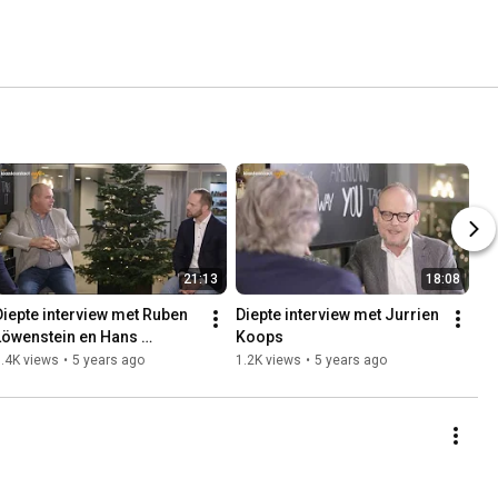
21:13
18:08
Diepte interview met Ruben 
Diepte interview met Jurrien 
Löwenstein en Hans 
Koops
Cleemput
.4K views
•
5 years ago
1.2K views
•
5 years ago