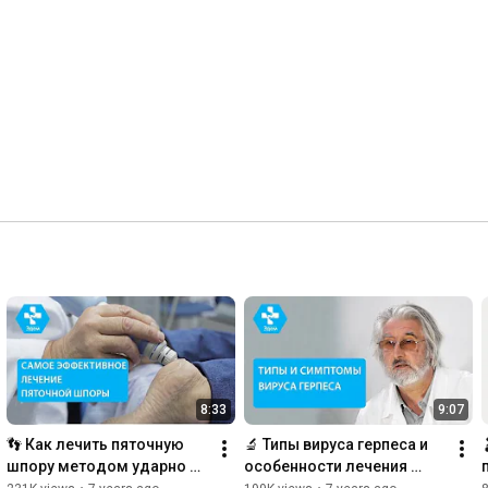
8:33
9:07
👣 Как лечить пяточную 
🔬 Типы вируса герпеса и 
шпору методом ударно 
особенности лечения 