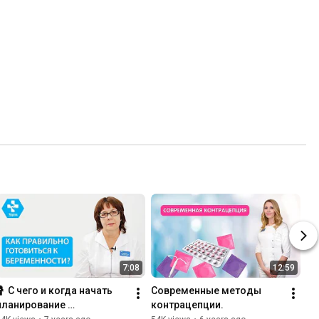
7:08
12:59
🤰 С чего и когда начать 
Современные методы 
планирование 
контрацепции.