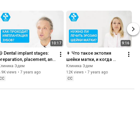
10:17
9:16
😄 Dental implant stages: 
👩 Что такое эктопия 
preparation, placement, and 
шейки матки, и когда 
lifespan. Dental implant 
необходимо ее лечить. 
Клиника Эдем
Клиника Эдем
process. 12+
Эктопия шейки матки 
.9K views
•
7 years ago
12K views
•
7 years ago
лечение. 12+
CC
CC