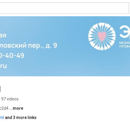
м
97 videos
c2d4 
...more
ml
and 3 more links