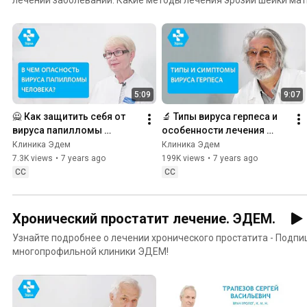
проходит прием маммолога? Как делают анализ на цитологию 
лечения простатита и импотенции эффективны? Можно ли выле
цитомегаловирус и другие герпесвирусные инфекции? Как пров
на Хеликобактер? Зачем нужна профессиональная чистка зубов
Air Flow? Что такое плазмолифтинг в гинекологии, неврологии, 
Как работает ударно-волновая терапия? На эти и другие вопрос
5:09
9:07
эксперты.
🙅 Как защитить себя от 
🔬 Типы вируса герпеса и 
вируса папилломы 
особенности лечения 
человека. Вирус 
каждого. Герпес на теле. 
Клиника Эдем
Клиника Эдем
папилломы человека. 12+
ЭДЕМ. 12+
7.3K views
•
7 years ago
199K views
•
7 years ago
CC
CC
Хронический простатит лечение. ЭДЕМ.
Узнайте подробнее о лечении хронического простатита - Подпи
многопрофильной клиники ЭДЕМ!