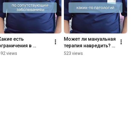
Какие есть 
Может ли мануальная 
ограничения в 
терапия навредить? 
мануальной терапии? 
Клиника Эдем м. 
492 views
523 views
Клиника Эдем м. 
Арбатская 
Арбатская 
#мануальнаятерапия
#мануальнаятерапия