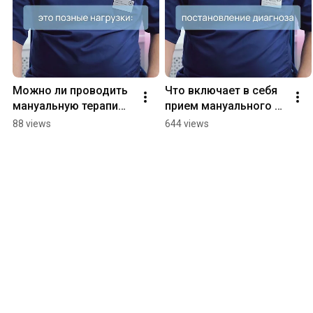
Можно ли проводить 
Что включает в себя 
мануальную терапию 
прием мануального 
для профилактики? 
терапевта? Клиника 
88 views
644 views
Клиника Эдем м. 
Эдем м. Арбатская 
Арбатская#мануальна
#мануальнаятерапия
ятерапия