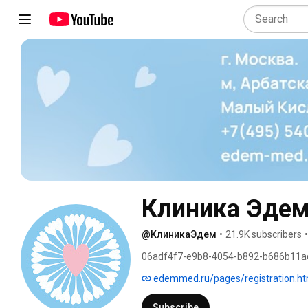
Клиника Эде
@КлиникаЭдем
•
21.9K subscribers
•
06adf4f7-e9b8-4054-b892-b686b11a
edemmed.ru/pages/registration.ht
Subscribe