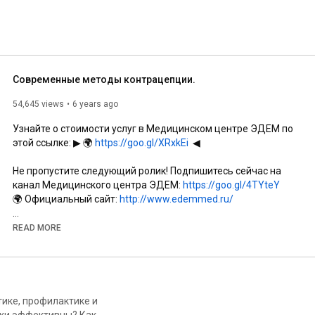
Современные методы контрацепции.
54,645 views
6 years ago
Узнайте о стоимости услуг в Медицинском центре ЭДЕМ по 
этой ссылке: ▶ 🌍 
https://goo.gl/XRxkEi
  ◀

Не пропустите следующий ролик! Подпишитесь сейчас на 
канал Медицинского центра ЭДЕМ: 
https://goo.gl/4TYteY
🌍 Официальный сайт: 
http://www.edemmed.ru/
📞 +7 (495) 540-41-42

READ MORE
🏥  г. Москва. м. Киевская, ул. Б. Дорогомиловская, д.9, кор.2.

Мы в соцсетях:

ике, профилактике и
тки эффективны? Как