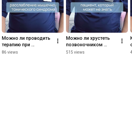
Можно ли проводить 
Можно ли хрустеть 
терапию при 
позвоночником 
межпозвоночных 
самому? Клиника 
86 views
515 views
грыжах? Клиника 
Эдем м. Арбатская 
Эдем м. Арбатская 
#мануальнаятерапия
#мануальнаятерапия