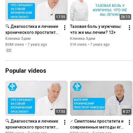
17:55
26:13
🔍 Диагностика и лечение 
Тазовая боль у мужчины: 
хронического простатита. 
что же мы лечим? 12+
Хронический простатит 
Клиника Эдем
Клиника Эдем
лечение. 12+
858K views
•
7 years ago
51K views
•
7 years ago
CC
Popular videos
17:55
8:27
🔍 Диагностика и лечение 
♂ Симптомы простатита и 
хронического простатита. 
современные методы его 