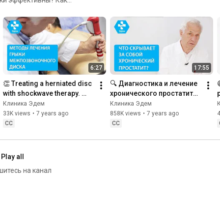
шейки матки? Какие методы
чить герпес,
https://vk.com/edemclinic
одится дыхательный тест
? Что такое отбеливание
стоматологии и ортопедии?
https://www.instagram.com/edemclinic/
ы ответят опытные врачи -
6:27
17:55
👏 Treating a herniated disc 
🔍 Диагностика и лечение 
with shockwave therapy. 
хронического простатита. 
Herniated disc. 12+
Хронический простатит 
Клиника Эдем
Клиника Эдем
лечение. 12+
33K views
•
7 years ago
858K views
•
7 years ago
4
CC
CC
Play all
шитесь на канал